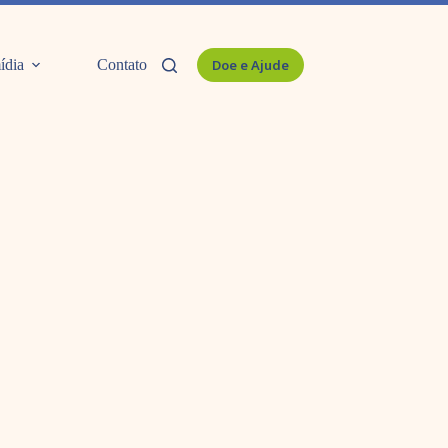
ídia
Contato
Doe e Ajude