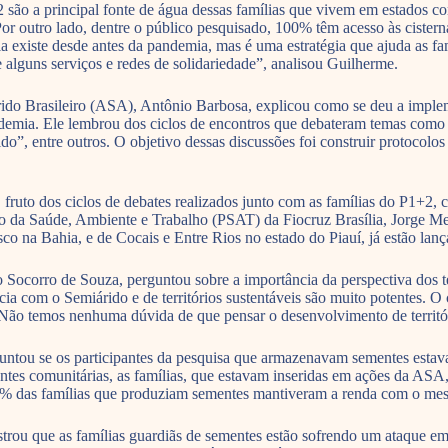
 são a principal fonte de água dessas famílias que vivem em estados co
utro lado, dentre o público pesquisado, 100% têm acesso às cisternas 
gia existe desde antes da pandemia, mas é uma estratégia que ajuda as 
alguns serviços e redes de solidariedade”, analisou Guilherme.
o Brasileiro (ASA), Antônio Barbosa, explicou como se deu a implement
andemia. Ele lembrou dos ciclos de encontros que debateram temas como 
”, entre outros. O objetivo dessas discussões foi construir protocolos
ruto dos ciclos de debates realizados junto com as famílias do P1+2, c
da Saúde, Ambiente e Trabalho (PSAT) da Fiocruz Brasília, Jorge Mes
 na Bahia, e de Cocais e Entre Rios no estado do Piauí, já estão lan
corro de Souza, perguntou sobre a importância da perspectiva dos ter
a com o Semiárido e de territórios sustentáveis são muito potentes. O
al. Não temos nenhuma dúvida de que pensar o desenvolvimento de territór
tou se os participantes da pesquisa que armazenavam sementes estav
es comunitárias, as famílias, que estavam inseridas em ações da ASA,
% das famílias que produziam sementes mantiveram a renda com o me
trou que as famílias guardiãs de sementes estão sofrendo um ataque em 