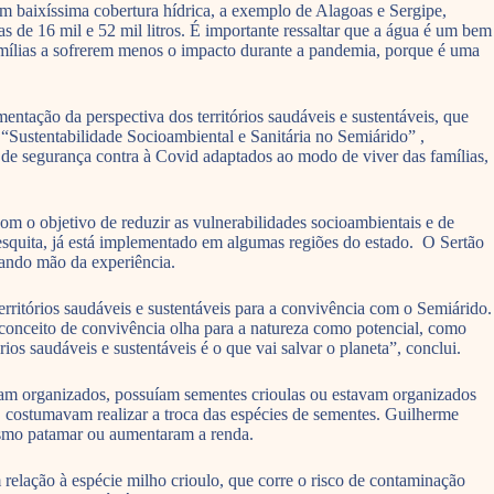
m baixíssima cobertura hídrica, a exemplo de Alagoas e Sergipe,
de 16 mil e 52 mil litros. É importante ressaltar que a água é um bem
famílias a sofrerem menos o impacto durante a pandemia, porque é uma
ação da perspectiva dos territórios saudáveis e sustentáveis, que
“Sustentabilidade Socioambiental e Sanitária no Semiárido” ,
 de segurança contra à Covid adaptados ao modo de viver das famílias,
om o objetivo de reduzir as vulnerabilidades socioambientais e de
quita, já está implementado em algumas regiões do estado. O Sertão
çando mão da experiência.
ritórios saudáveis e sustentáveis para a convivência com o Semiárido.
 conceito de convivência olha para a natureza como potencial, como
ios saudáveis e sustentáveis é o que vai salvar o planeta”, conclui.
am organizados, possuíam sementes crioulas ou estavam organizados
 costumavam realizar a troca das espécies de sementes. Guilherme
smo patamar ou aumentaram a renda.
relação à espécie milho crioulo, que corre o risco de contaminação