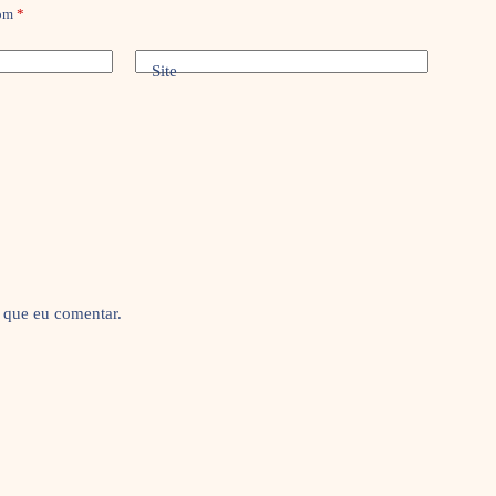
com
*
Site
 que eu comentar.