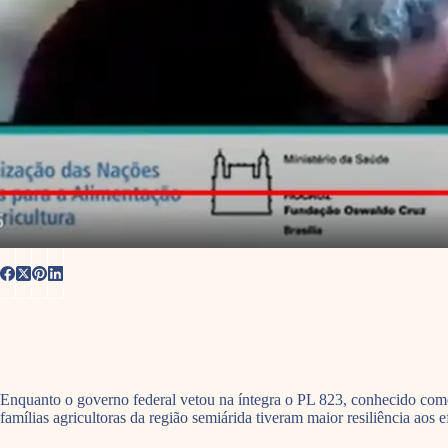
Enquanto o governo federal vetou na íntegra o PL 823, conhecido como 
famílias agricultoras da região semiárida tiveram maior resiliência aos