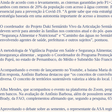
Ainda de acordo com o levantamento, as cisternas garantidas pelo P1+2
ambos com menos de 20% da população com acesso à água corrente. Por o
essencial para a prevenção à Covid-19. “A gente sabe que esta estraté
estratégia baseada em uma autonomia importante de acesso a insumos e 
O coordenador do Projeto Daki Semiárido Vivo da Articulação Semiárid
devem servir para atender às famílias nos contextos atual e do pós -p
“Segurança Alimentar e Nutricional” e “Caminho das águas no Semiárido
envolvendo agentes de saúde, prefeituras e outros sujeitos”, pontuou.
A metodologia de Vigilância Popular em Saúde e Segurança Alimentar, f
insegurança alimentar , segundo o Coordenador do Programa Promoção 
do Pajeú, no estado de Pernambuco, do Médio e Submédio São Francisco
Acompanhando o evento de lançamento no Youtube, a baiana Maria do So
Em resposta, Antônio Barbosa destacou que “os conceitos de convivênci
diversa. O conceito de territórios sustentáveis valoriza a ideia do loc
Alba Mendes, que acompanhou o evento na plataforma do Zoom, pergun
em bancos. Na avaliação de Antônio Barbosa, além de possuírem sement
Brady, da FAO, complementou afirmando que, segundo a pesquisa, 65
Aproveitando o debate sobre as sementes, o representante da ASA regis