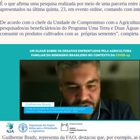
É o que afirma uma pesquisa realizada por meio de uma parceria entre
apresentados na última quinta, 23, em evento online, contando com inte
De acordo com o chefe da Unidade de Compromisso com a Agricultura 
pesquisados/as beneficiários/as do Programa Uma Terra e Duas Águas 
consumir os produtos cultivados com as próprias sementes”, completa 
Guilherme Brady, representa da FAO, destacou que, por exemplo, as