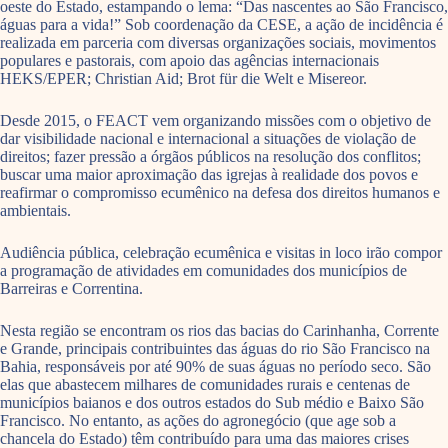
oeste do Estado, estampando o lema: “Das nascentes ao São Francisco,
águas para a vida!” Sob coordenação da CESE, a ação de incidência é
realizada em parceria com diversas organizações sociais, movimentos
populares e pastorais, com apoio das agências internacionais
HEKS/EPER; Christian Aid; Brot für die Welt e Misereor.
Desde 2015, o FEACT vem organizando missões com o objetivo de
dar visibilidade nacional e internacional a situações de violação de
direitos; fazer pressão a órgãos públicos na resolução dos conflitos;
buscar uma maior aproximação das igrejas à realidade dos povos e
reafirmar o compromisso ecumênico na defesa dos direitos humanos e
ambientais.
Audiência pública, celebração ecumênica e visitas in loco irão compor
a programação de atividades em comunidades dos municípios de
Barreiras e Correntina.
Nesta região se encontram os rios das bacias do Carinhanha, Corrente
e Grande, principais contribuintes das águas do rio São Francisco na
Bahia, responsáveis por até 90% de suas águas no período seco. São
elas que abastecem milhares de comunidades rurais e centenas de
municípios baianos e dos outros estados do Sub médio e Baixo São
Francisco. No entanto, as ações do agronegócio (que age sob a
chancela do Estado) têm contribuído para uma das maiores crises