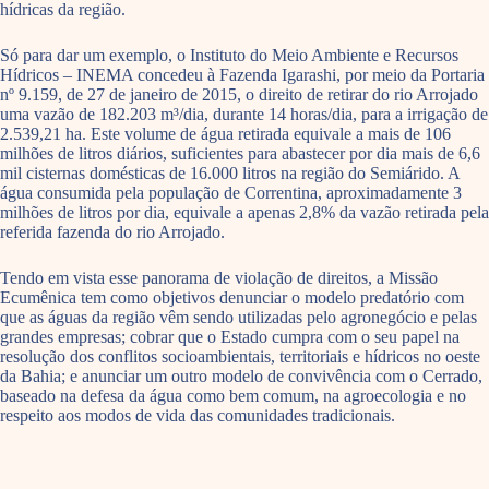
hídricas da região.
Só para dar um exemplo, o Instituto do Meio Ambiente e Recursos
Hídricos – INEMA concedeu à Fazenda Igarashi, por meio da Portaria
nº 9.159, de 27 de janeiro de 2015, o direito de retirar do rio Arrojado
uma vazão de 182.203 m³/dia, durante 14 horas/dia, para a irrigação de
2.539,21 ha. Este volume de água retirada equivale a mais de 106
milhões de litros diários, suficientes para abastecer por dia mais de 6,6
mil cisternas domésticas de 16.000 litros na região do Semiárido. A
água consumida pela população de Correntina, aproximadamente 3
milhões de litros por dia, equivale a apenas 2,8% da vazão retirada pela
referida fazenda do rio Arrojado.
Tendo em vista esse panorama de violação de direitos, a Missão
Ecumênica tem como objetivos denunciar o modelo predatório com
que as águas da região vêm sendo utilizadas pelo agronegócio e pelas
grandes empresas; cobrar que o Estado cumpra com o seu papel na
resolução dos conflitos socioambientais, territoriais e hídricos no oeste
da Bahia; e anunciar um outro modelo de convivência com o Cerrado,
baseado na defesa da água como bem comum, na agroecologia e no
respeito aos modos de vida das comunidades tradicionais.