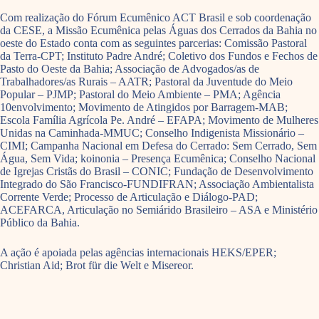
Com realização do Fórum Ecumênico ACT Brasil e sob coordenação
da CESE, a Missão Ecumênica pelas Águas dos Cerrados da Bahia no
oeste do Estado conta com as seguintes parcerias: Comissão Pastoral
da Terra-CPT; Instituto Padre André; Coletivo dos Fundos e Fechos de
Pasto do Oeste da Bahia; Associação de Advogados/as de
Trabalhadores/as Rurais – AATR; Pastoral da Juventude do Meio
Popular – PJMP; Pastoral do Meio Ambiente – PMA; Agência
10envolvimento; Movimento de Atingidos por Barragem-MAB;
Escola Família Agrícola Pe. André – EFAPA; Movimento de Mulheres
Unidas na Caminhada-MMUC; Conselho Indigenista Missionário –
CIMI; Campanha Nacional em Defesa do Cerrado: Sem Cerrado, Sem
Água, Sem Vida; koinonia – Presença Ecumênica; Conselho Nacional
de Igrejas Cristãs do Brasil – CONIC; Fundação de Desenvolvimento
Integrado do São Francisco-FUNDIFRAN; Associação Ambientalista
Corrente Verde; Processo de Articulação e Diálogo-PAD;
ACEFARCA, Articulação no Semiárido Brasileiro – ASA e Ministério
Público da Bahia.
A ação é apoiada pelas agências internacionais HEKS/EPER;
Christian Aid; Brot für die Welt e Misereor.