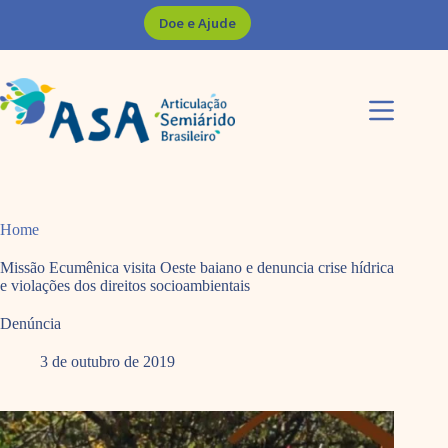
Pular
Doe e Ajude
para
o
conteúdo
Home
Missão Ecumênica visita Oeste baiano e denuncia crise hídrica
e violações dos direitos socioambientais
Denúncia
3 de outubro de 2019