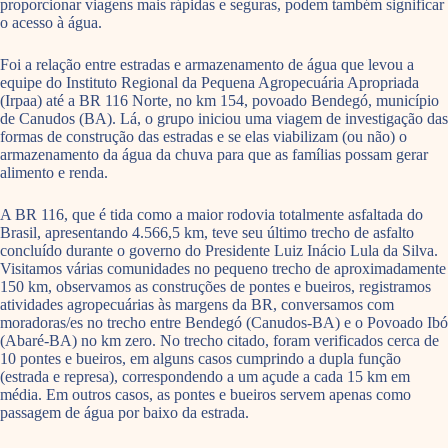
proporcionar viagens mais rápidas e seguras, podem também significar
o acesso à água.
Foi a relação entre estradas e armazenamento de água que levou a
equipe do Instituto Regional da Pequena Agropecuária Apropriada
(Irpaa) até a BR 116 Norte, no km 154, povoado Bendegó, município
de Canudos (BA). Lá, o grupo iniciou uma viagem de investigação das
formas de construção das estradas e se elas viabilizam (ou não) o
armazenamento da água da chuva para que as famílias possam gerar
alimento e renda.
A BR 116, que é tida como a maior rodovia totalmente asfaltada do
Brasil, apresentando 4.566,5 km, teve seu último trecho de asfalto
concluído durante o governo do Presidente Luiz Inácio Lula da Silva.
Visitamos várias comunidades no pequeno trecho de aproximadamente
150 km, observamos as construções de pontes e bueiros, registramos
atividades agropecuárias às margens da BR, conversamos com
moradoras/es no trecho entre Bendegó (Canudos-BA) e o Povoado Ibó
(Abaré-BA) no km zero. No trecho citado, foram verificados cerca de
10 pontes e bueiros, em alguns casos cumprindo a dupla função
(estrada e represa), correspondendo a um açude a cada 15 km em
média. Em outros casos, as pontes e bueiros servem apenas como
passagem de água por baixo da estrada.