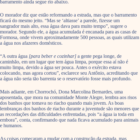
barramento ainda segue rio abaixo.
O morador diz que estão reformando a estrada, mas que o barramento
ficará do mesmo jeito. “Mas se ‘altiasse’ a parede, fizesse um
sangrador mais alto, essa água dava para muito tempo”, sugere o
morador. Segundo ele, a água acumulada é encanada para as casas de
Formosa, onde vivem aproximadamente 500 pessoas, as quais utilizam
a água nos afazeres domésticos.
“A outra água
[para beber e cozinhar]
a gente pega longe, de
caminhão, em um lugar que tem água limpa, porque essa aí não é
muito limpa, devido a água ser pouca. Antes o exército estava
colocando, mas agora cortou”, esclarece seu Antônio, acreditando que
a água não seria tão barrenta se o reservatório fosse mais profundo.
Mais adiante, em Chorrochó, Dona Marcolina Bernardes, uma
aposentada, que mora na comunidade Monte Alegre, lembra aos risos
dos banhos que tomava no riacho quando mais jovem. As boas
lembranças dos banhos de riacho durante a juventude são menores que
as recordações das dificuldades enfrentadas, pois “a água ia toda em
embora”, conta, confirmando que nada ficava acumulado para animais
e humanos.
As coisas começaram a mudar com a construção da estrada, mas