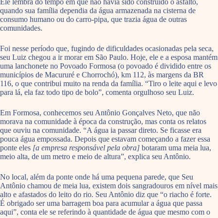
Ele lembra do tempo em que não havia sido construído o asfalto,
quando sua família dependia da água armazenada na cisterna de
consumo humano ou do carro-pipa, que trazia água de outras
comunidades.
Foi nesse período que, fugindo de dificuldades ocasionadas pela seca,
seu Luiz chegou a ir morar em São Paulo. Hoje, ele e a esposa mantém
uma lanchonete no Povoado Formosa (o povoado é dividido entre os
municípios de Macururé e Chorrochó), km 112, às margens da BR
116, o que contribui muito na renda da família. “Tiro o leite aqui e levo
para lá, ela faz todo tipo de bolo”, comenta orgulhoso seu Luiz.
Em Formosa, conhecemos seu Antônio Gonçalves Neto, que não
morava na comunidade à época da construção, mas conta os relatos
que ouviu na comunidade. “A água ia passar direto. Se ficasse era
pouca água empossada. Depois que estavam começando a fazer essa
ponte eles
[a empresa responsável pela obra]
botaram uma meia lua,
meio alta, de um metro e meio de altura”, explica seu Antônio.
No local, além da ponte onde há uma pequena parede, que Seu
Antônio chamou de meia lua, existem dois sangradouros em nível mais
alto e afastados do leito do rio. Seu Antônio diz que “o riacho é forte.
É obrigado ser uma barragem boa para acumular a água que passa
aqui”, conta ele se referindo à quantidade de água que mesmo com o