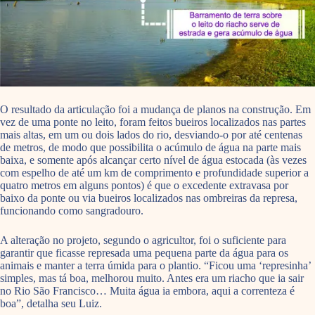
O resultado da articulação foi a mudança de planos na construção. Em
vez de uma ponte no leito, foram feitos bueiros localizados nas partes
mais altas, em um ou dois lados do rio, desviando-o por até centenas
de metros, de modo que possibilita o acúmulo de água na parte mais
baixa, e somente após alcançar certo nível de água estocada (às vezes
com espelho de até um km de comprimento e profundidade superior a
quatro metros em alguns pontos) é que o excedente extravasa por
baixo da ponte ou via bueiros localizados nas ombreiras da represa,
funcionando como sangradouro.
A alteração no projeto, segundo o agricultor, foi o suficiente para
garantir que ficasse represada uma pequena parte da água para os
animais e manter a terra úmida para o plantio. “Ficou uma ‘represinha’
simples, mas tá boa, melhorou muito. Antes era um riacho que ia sair
no Rio São Francisco… Muita água ia embora, aqui a correnteza é
boa”, detalha seu Luiz.