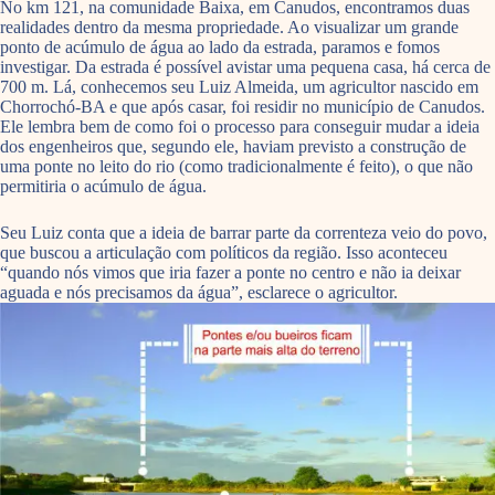
No km 121, na comunidade Baixa, em Canudos, encontramos duas
realidades dentro da mesma propriedade. Ao visualizar um grande
ponto de acúmulo de água ao lado da estrada, paramos e fomos
investigar. Da estrada é possível avistar uma pequena casa, há cerca de
700 m. Lá, conhecemos seu Luiz Almeida, um agricultor nascido em
Chorrochó-BA e que após casar, foi residir no município de Canudos.
Ele lembra bem de como foi o processo para conseguir mudar a ideia
dos engenheiros que, segundo ele, haviam previsto a construção de
uma ponte no leito do rio (como tradicionalmente é feito), o que não
permitiria o acúmulo de água.
Seu Luiz conta que a ideia de barrar parte da correnteza veio do povo,
que buscou a articulação com políticos da região. Isso aconteceu
“quando nós vimos que iria fazer a ponte no centro e não ia deixar
aguada e nós precisamos da água”, esclarece o agricultor.