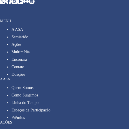
MENU
A ASA
Semiárido
Ações
Multimídia
Enconasa
Contato
Doações
A ASA
Quem Somos
Como Surgimos
Linha do Tempo
Espaços de Participação
Prêmios
AÇÕES