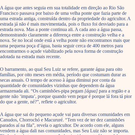
A água que antes seguia em sua totalidade em direção ao Rio São
Francisco passava por baixo de uma velha ponte que fazia parte de
uma estrada antiga, construída dentro da propriedade do agricultor. A
estrada já não é mais movimentada, pois o fluxo foi desviado para a
estrada nova. Mas a ponte continua ali. A cada ano a água passa,
demonstrando claramente a diferença entre a construção velha e a
nova. Se no local onde está a velha ponte não encontramos mais que
uma pequena poça d’água, basta seguir cerca de 400 metros para
encontrarmos o açude viabilizado pela nova forma de construção
adotada na estrada mais recente.
O barramento, ao qual Seu Luiz se refere, garante água para oito
famílias, por oito meses em média, período que costumam durar as
secas anuais. O tempo de acesso à água diminui por conta da
quantidade de comunidades vizinhas que dependem da água
armazenada ali. “Os caminhões-pipa pegam
[água]
para a região e a
gente não ‘impata’, porque quando vem pegar é porque lá fora tá pior
do que a gente, né?”, reflete o agricultor.
A água que sai do pequeno açude vai para diversas comunidades em
Canudos, Chorrochó e Macururé. “Tem vez de ter dez caminhões
parados aí na fila”, revela o agricultor. De acordo com ele, alguns
vendem a água dali nas comunidades, mas Seu Luiz não se importa.