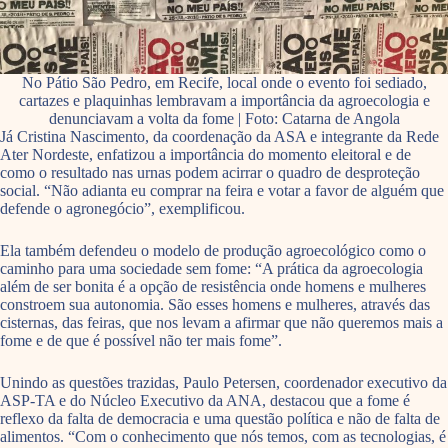
No Pátio São Pedro, em Recife, local onde o evento foi sediado,
cartazes e plaquinhas lembravam a importância da agroecologia e
denunciavam a volta da fome | Foto: Catarna de Angola
Já Cristina Nascimento, da coordenação da ASA e integrante da Rede
Ater Nordeste, enfatizou a importância do momento eleitoral e de
como o resultado nas urnas podem acirrar o quadro de desproteção
social. “Não adianta eu comprar na feira e votar a favor de alguém que
defende o agronegócio”, exemplificou.
Ela também defendeu o modelo de produção agroecológico como o
caminho para uma sociedade sem fome: “A prática da agroecologia
além de ser bonita é a opção de resistência onde homens e mulheres
constroem sua autonomia. São esses homens e mulheres, através das
cisternas, das feiras, que nos levam a afirmar que não queremos mais a
fome e de que é possível não ter mais fome”.
Unindo as questões trazidas, Paulo Petersen, coordenador executivo da
ASP-TA e do Núcleo Executivo da ANA, destacou que a fome é
reflexo da falta de democracia e uma questão política e não de falta de
alimentos. “Com o conhecimento que nós temos, com as tecnologias, é