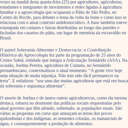
vezes na manhã desta quarta-feira (25) por agricultores, agricultoras,
estudantes e integrantes de movimentos e redes ligadas à agricultura
familiar e a agroecologia que ocuparam o Pátio de São Pedro, no
Centro do Recife, para debater o tema da volta da fome e como isso se
relaciona com o atual contexto antidemocrático. A frase também esteve
estampada em cartazes e faixas distribuídas ao longo das paredes e
fachadas dos casarios do pátio, um lugar de memória da escravidão no
Brasil.
O painel
Soberania Alimentar e Democracia: a Contribuição
Histórica da Agroecologia
fez parte da programação de 25 anos do
Centro Sabiá, entidade que integra a Articulação Semiárido (ASA). Na
ocasião, Joelma Pereira, agricultora de Cumaru, no Semiárido
pernambucano, contextualizou o atual momento: “A gente vive hoje
uma situação de muita injustiça. Não tem sido fácil permanecer na
terra”. E enfatizou: “sou uma das muitas agricultoras que está em busca
da soberania e segurança alimentar”.
O anseio de Joelma e de tantos outros agricultores/as, como ela mesma
destaca, esbarra no desmonte das políticas sociais orquestradas pelo
atual governo que têm afetado, sobretudo, as populações rurais. São
várias as propostas em curso que ameaçam as terras dos povos
quilombolas e dos indígenas, as sementes crioulas, os mananciais de
água, e consequentemente a produção de alimentos.