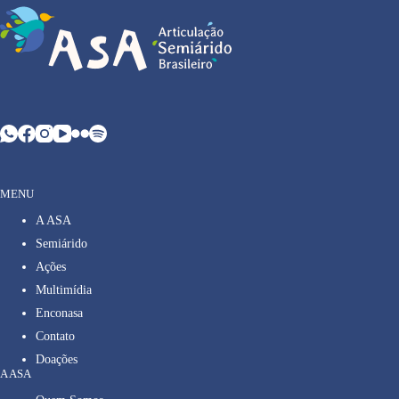
MENU
A ASA
Semiárido
Ações
Multimídia
Enconasa
Contato
Doações
A ASA