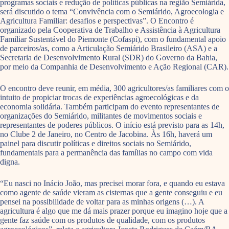
programas sociais e redução de políticas públicas na região Semiárida,
será discutido o tema “Convivência com o Semiárido, Agroecologia e
Agricultura Familiar: desafios e perspectivas”. O Encontro é
organizado pela Cooperativa de Trabalho e Assistência à Agricultura
Familiar Sustentável do Piemonte (Cofaspi), com o fundamental apoio
de parceiros/as, como a Articulação Semiárido Brasileiro (ASA) e a
Secretaria de Desenvolvimento Rural (SDR) do Governo da Bahia,
por meio da Companhia de Desenvolvimento e Ação Regional (CAR).
O encontro deve reunir, em média, 300 agricultores/as familiares com o
intuito de propiciar trocas de experiências agroecológicas e da
economia solidária. Também participam do evento representantes de
organizações do Semiárido, militantes de movimentos sociais e
representantes de poderes públicos. O início está previsto para as 14h,
no Clube 2 de Janeiro, no Centro de Jacobina. Às 16h, haverá um
painel para discutir políticas e direitos sociais no Semiárido,
fundamentais para a permanência das famílias no campo com vida
digna.
“Eu nasci no Inácio João, mas precisei morar fora, e quando eu estava
como agente de saúde vieram as cisternas que a gente conseguiu e eu
pensei na possibilidade de voltar para as minhas origens (…). A
agricultura é algo que me dá mais prazer porque eu imagino hoje que a
gente faz saúde com os produtos de qualidade, com os produtos