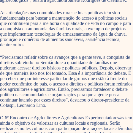
agroecológicos”, relata a agricultora Janete Rodrigues de Caém/BA.
As articulações nas comunidades rurais e lutas políticas têm sido
fundamentais para buscar a manutenção do acesso à políticas sociais
que contribuem para a melhoria da qualidade de vida no campo e para
a conquista da autonomia das famílias rurais, a exemplo de projetos
que implementam tecnologias de armazenamento da água da chuva,
produção e comércio de alimentos saudáveis, assistência técnica,
dentre outros.
“Precisamos refletir sobre os avanços que a gente teve, a conquista de
direitos sobretudo no Semiárido e a quantidade de famílias que
puderam acessar direitos básicos e políticas públicas. Depois, observar
de que maneira isso nos foi tomado. Essa é a importância do debate. É
perceber que por interesse particular de grupos que estão à frente do
poder econômico do país, o acesso a direitos e políticas foram retirados
dos agricultores e agricultoras. Então, precisamos fortalecer o debate
político nas comunidades e organizações para que a gente possa
continuar lutando por esses direitos”, destacou o diretor-presidente da
Cofaspi, Leonardo Lino.
O 6º Encontro de Agricultores e Agricultoras Experimentadores/as tem
ainda o objetivo de valorizar as culturas locais e regionais. Serão
realizadas noites culturais com participação de atrações locais além dos