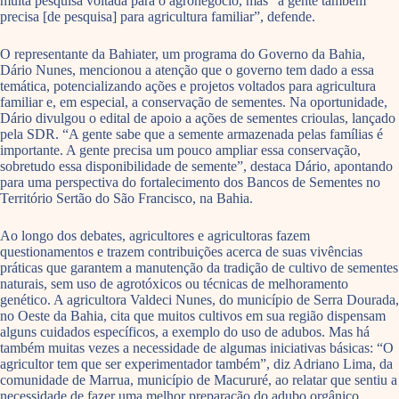
muita pesquisa voltada para o agronegócio, mas “a gente também
precisa [de pesquisa] para agricultura familiar”, defende.
O representante da Bahiater, um programa do Governo da Bahia,
Dário Nunes, mencionou a atenção que o governo tem dado a essa
temática, potencializando ações e projetos voltados para agricultura
familiar e, em especial, a conservação de sementes. Na oportunidade,
Dário divulgou o edital de apoio a ações de sementes crioulas, lançado
pela SDR. “A gente sabe que a semente armazenada pelas famílias é
importante. A gente precisa um pouco ampliar essa conservação,
sobretudo essa disponibilidade de semente”, destaca Dário, apontando
para uma perspectiva do fortalecimento dos Bancos de Sementes no
Território Sertão do São Francisco, na Bahia.
Ao longo dos debates, agricultores e agricultoras fazem
questionamentos e trazem contribuições acerca de suas vivências
práticas que garantem a manutenção da tradição de cultivo de sementes
naturais, sem uso de agrotóxicos ou técnicas de melhoramento
genético. A agricultora Valdeci Nunes, do município de Serra Dourada,
no Oeste da Bahia, cita que muitos cultivos em sua região dispensam
alguns cuidados específicos, a exemplo do uso de adubos. Mas há
também muitas vezes a necessidade de algumas iniciativas básicas: “O
agricultor tem que ser experimentador também”, diz Adriano Lima, da
comunidade de Marrua, município de Macururé, ao relatar que sentiu a
necessidade de fazer uma melhor preparação do adubo orgânico