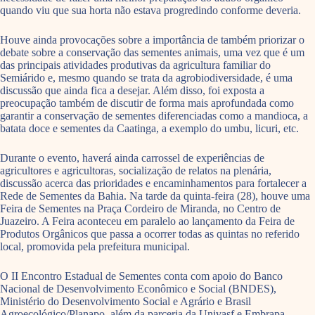
quando viu que sua horta não estava progredindo conforme deveria.
Houve ainda provocações sobre a importância de também priorizar o
debate sobre a conservação das sementes animais, uma vez que é um
das principais atividades produtivas da agricultura familiar do
Semiárido e, mesmo quando se trata da agrobiodiversidade, é uma
discussão que ainda fica a desejar. Além disso, foi exposta a
preocupação também de discutir de forma mais aprofundada como
garantir a conservação de sementes diferenciadas como a mandioca, a
batata doce e sementes da Caatinga, a exemplo do umbu, licuri, etc.
Durante o evento, haverá ainda carrossel de experiências de
agricultores e agricultoras, socialização de relatos na plenária,
discussão acerca das prioridades e encaminhamentos para fortalecer a
Rede de Sementes da Bahia. Na tarde da quinta-feira (28), houve uma
Feira de Sementes na Praça Cordeiro de Miranda, no Centro de
Juazeiro. A Feira aconteceu em paralelo ao lançamento da Feira de
Produtos Orgânicos que passa a ocorrer todas as quintas no referido
local, promovida pela prefeitura municipal.
O II Encontro Estadual de Sementes conta com apoio do Banco
Nacional de Desenvolvimento Econômico e Social (BNDES),
Ministério do Desenvolvimento Social e Agrário e Brasil
Agroecológico/Planapo, além da parceria da Univasf e Embrapa