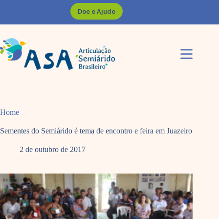
Pular
Doe e Ajude
para
o
conteúdo
Home
Sementes do Semiárido é tema de encontro e feira em Juazeiro
2 de outubro de 2017