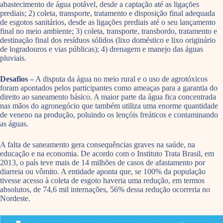
abastecimento de água potável, desde a captação até as ligações
prediais; 2) coleta, transporte, tratamento e disposição final adequada
de esgotos sanitários, desde as ligações prediais até o seu lançamento
final no meio ambiente; 3) coleta, transporte, transbordo, tratamento e
destinação final dos resíduos sólidos (lixo doméstico e lixo originário
de logradouros e vias públicas); 4) drenagem e manejo das águas
pluviais.
Desafios –
A disputa da água no meio rural e o uso de agrotóxicos
foram apontados pelos participantes como ameaças para a garantia do
direito ao saneamento básico. A maior parte da água fica concentrada
nas mãos do agronegócio que também utiliza uma enorme quantidade
de veneno na produção, poluindo os lençóis freáticos e contaminando
as águas.
A falta de saneamento gera consequências graves na saúde, na
educação e na economia. De acordo com o Instituto Trata Brasil, em
2013, o país teve mais de 14 milhões de casos de afastamento por
diarreia ou vômito. A entidade aponta que, se 100% da população
tivesse acesso à coleta de esgoto haveria uma redução, em termos
absolutos, de 74,6 mil internações, 56% dessa redução ocorreria no
Nordeste.