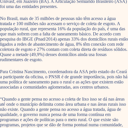
Univasf, em Juazeiro (BA). A Articulação Semiárido Brasileiro (ASA)
foi uma das entidades presentes.
No Brasil, mais de 35 milhões de pessoas não têm acesso a água
tratada e 100 milhões não acessam o serviço de coleta de esgoto. A
população rural, que representa 16% da população do país, é uma das
que mais sofrem com a falta de saneamento básico. De acordo com
pesquisa do IBGE (Pnad/2014) apenas 33% dos domicílios rurais estão
ligados a redes de abastecimento de água, 8% têm conexão com rede
coletora de esgoto e 27% contam com coleta direta de resíduos sólidos.
Quase a metade (49,9%) desses domicílios ainda usa fossas
rudimentares de esgoto.
Para Cristina Nascimento, coordenadora da ASA pelo estado do Ceará
a participante da oficina, o PNSR é de grande importância, pois não há
uma política de saneamento para o rural e as ações que existem estão
associadas a comunidades aglomeradas, aos centros urbanos.
“Quando a gente pensa no acesso a coleta de lixo isso se dá nas áreas
até onde o município delimita como área urbana e nas áreas rurais isso
não existe. Quando a gente pensa no acesso a água tratada, água de
qualidade, o governo nunca pensa de uma forma contínua em
programas e ações de políticas para o meio rural. O que existe são
programas, projetos que se dão de forma pontual numa comunidade,