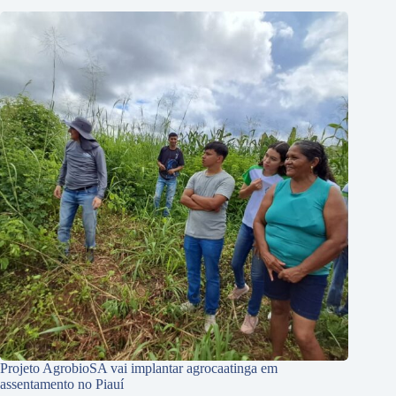
Projeto AgrobioSA vai implantar agrocaatinga em
assentamento no Piauí