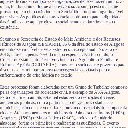
aqueles de caráter camponês e organizações de base trazem um novo
olhar, tendo como enfoque a convivência. Assim, já está mais que
provado que o clima não indica o Semiárido como um lugar inviável
para viver. As políticas de convivência contribuem para a dignidade
das famílias que aqui produzem socialmente e culturalmente sua
existência.
Segundo a Secretaria de Estado do Meio Ambiente e dos Recursos
Hídricos de Alagoas (SEMARH), 86% da área do estado de Alagoas
encontra-se em nível de seca extrema ou excepcional . No ano de
2016, choveu apenas 40% da média esperada. Neste sentido, o
Conselho Estadual de Desenvolvimento da Agricultura Familiar e
Reforma Agrária (CEDAFRA), convoca a sociedade e governos para
discutir e encaminhar propostas emergenciais e viáveis para o
enfrentamento da crise hídrica no estado.
Estas propostas foram elaboradas por um Grupo de Trabalho composto
pelas organizações da sociedade civil, a exemplo da ASA Alagoas.
Para discutir em âmbito estadual estão sendo realizadas diversas
audiências públicas, com a participação de gestores estaduais e
municipais, câmeras de vereadores, movimentos sociais do campo e da
cidade. Até o momento os municípios de Palmeira dos Índios (10/03),
Arapiraca (15/03) e Major Isidoro (24/03), todos no Semiárido
alagoano, foram os primeiros a realizarem as audiências. O evento