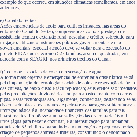
exemplo do que ocorreu em situações climáticas semelhantes, em anos
anteriores;
e) Canal do Sertão
Ações emergenciais de apoio para cultivos irrigados, nas áreas do
entorno do Canal do Sertão, compreendidas como a prestação de
assistência técnica e extensão rural, pesquisa e crédito, sobretudo para
irrigação, utilizando instituições públicas governamentais e não
governamentais; especial atenção deve se voltar para a execução do
projeto FIDA que selecionou 527 famílias, assim enquadradas, em
parceria com a SEAGRI, nos primeiros trechos do Canal;
f) Tecnologias sociais de coleta e reservação de água
A forma mais objetiva e emergencial de enfrentar a crise hídrica se dá
pela implantação de tecnologias sociais de coleta e reservação de água
das chuvas, de baixo custo e fácil replicação; seus efeitos são imediatos
pelas precipitações pluviométricas ou pelo abastecimento com carros
pipas. Essas tecnologias são, largamente, conhecidas, destacando-se as
cisternas de placas, os tanques de pedras e as barragens subterrâneas; a
limitação básica é a incapacidade financeira das famílias para tais
investimentos. Propõe-se a universalização das cisternas de 16 mil
litros (água para beber e cozinhar) e a intensificação para implantar
aquelas de 52 mil litros, garantindo a manutenção de pequenas hortas,
criação de pequenos animais e fruteiras, constituindo o denominado