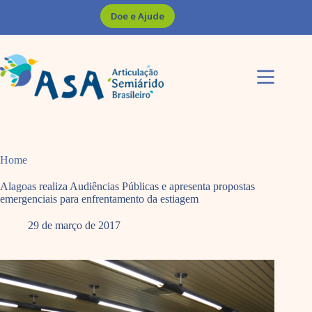
Pular
Doe e Ajude
para
o
conteúdo
Home
Alagoas realiza Audiências Públicas e apresenta propostas
emergenciais para enfrentamento da estiagem
29 de março de 2017