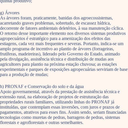
quintal produtivo;
g) Árvores
As árvores foram, praticamente, banidas dos agroecossistemas,
acarretando graves problemas, sobretudo, de escassez hídrica,
decorrente de fatores ambientais deletérios, à sua manutenção cíclica.
O retorno desse importante elemento nos diversos sistemas produtivos
agropecuários é estratégico para a amenização dos efeitos das
estiagens, cada vez mais frequentes e severas. Portanto, indica-se um
amplo programa de incentivo ao plantio de árvores (forrageiras,
frutíferas, madeireiras), liderado pelo Governo do Estado, animado
pela divulgação, assistência técnica e distribuição de mudas aos
agricultores para plantio na próxima estação chuvosa; as estações
experimentais e parques de exposições agropecuárias serviriam de base
para a produção de mudas;
h) PRONAF e Conservação do solo e da água
Apoio governamental, através da prestação de assistência técnica e
extensão rural, na elaboração de projetos de estruturação das
propriedades rurais familiares, utilizando linhas do PRONAF já
instituídas, que contemplam essas inversões, com juros e prazos de
pagamentos, atrativos para esses fins. Assim sendo, seriam financiadas
tecnologias como muretas de pedras, barragens de pedras, sistemas
florestais e agroflorestais e outras semelhantes.