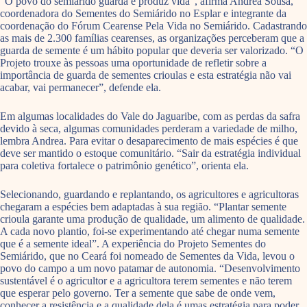
“O povo do semiárido guarda e produz vida”, afirma Andrea Sousa,
coordenadora do Sementes do Semiárido no Esplar e integrante da
coordenação do Fórum Cearense Pela Vida no Semiárido. Cadastrando
as mais de 2.300 famílias cearenses, as organizações perceberam que a
guarda de semente é um hábito popular que deveria ser valorizado. “O
Projeto trouxe às pessoas uma oportunidade de refletir sobre a
importância de guarda de sementes crioulas e esta estratégia não vai
acabar, vai permanecer”, defende ela.
Em algumas localidades do Vale do Jaguaribe, com as perdas da safra
devido à seca, algumas comunidades perderam a variedade de milho,
lembra Andrea. Para evitar o desaparecimento de mais espécies é que
deve ser mantido o estoque comunitário. “Sair da estratégia individual
para coletiva fortalece o patrimônio genético”, orienta ela.
Selecionando, guardando e replantando, os agricultores e agricultoras
chegaram a espécies bem adaptadas à sua região. “Plantar semente
crioula garante uma produção de qualidade, um alimento de qualidade.
A cada novo plantio, foi-se experimentando até chegar numa semente
que é a semente ideal”. A experiência do Projeto Sementes do
Semiárido, que no Ceará foi nomeado de Sementes da Vida, levou o
povo do campo a um novo patamar de autonomia. “Desenvolvimento
sustentável é o agricultor e a agricultora terem sementes e não terem
que esperar pelo governo. Ter a semente que sabe de onde vem,
conhecer a resistência e a qualidade dela é umas estratégia para poder