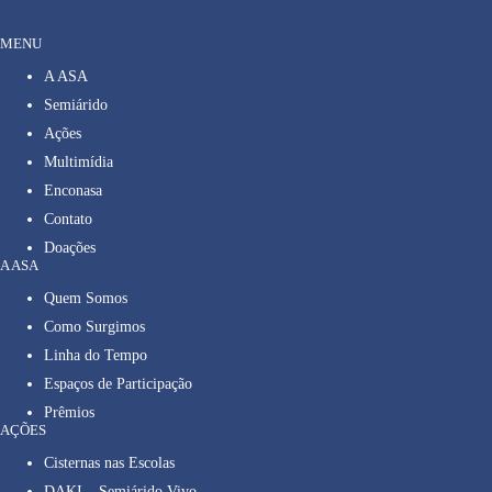
MENU
A ASA
Semiárido
Ações
Multimídia
Enconasa
Contato
Doações
A ASA
Quem Somos
Como Surgimos
Linha do Tempo
Espaços de Participação
Prêmios
AÇÕES
Cisternas nas Escolas
DAKI – Semiárido Vivo