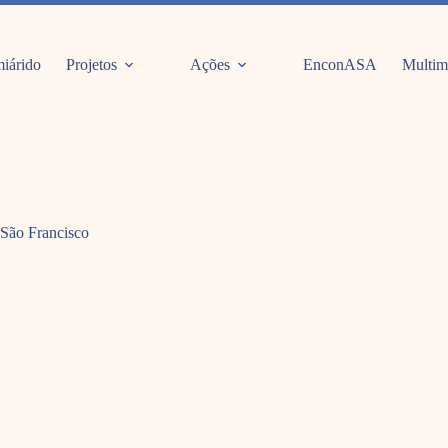
iárido
Projetos
Ações
EnconASA
Multim
 São Francisco