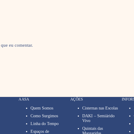
 que eu comentar.
A ASA
AÇÕES
INFO
Quem Somos
Cisternas nas Escolas
Como Surgimos
DAKI – Semiárido
Vivo
Linha do Tempo
Quintais das
Espaços de
Margaridas