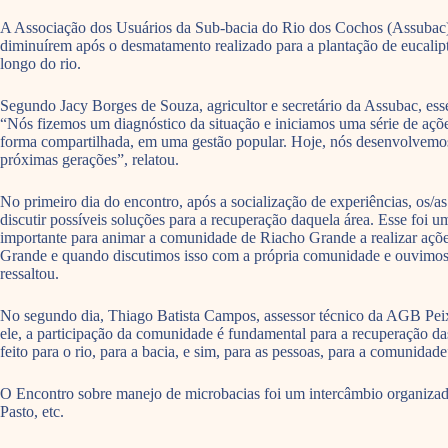
A Associação dos Usuários da Sub-bacia do Rio dos Cochos (Assubac) rel
diminuírem após o desmatamento realizado para a plantação de eucalipt
longo do rio.
Segundo Jacy Borges de Souza, agricultor e secretário da Assubac, ess
“Nós fizemos um diagnóstico da situação e iniciamos uma série de açõe
forma compartilhada, em uma gestão popular. Hoje, nós desenvolvemos a
próximas gerações”, relatou.
No primeiro dia do encontro, após a socialização de experiências, os/a
discutir possíveis soluções para a recuperação daquela área. Esse foi 
importante para animar a comunidade de Riacho Grande a realizar açõe
Grande e quando discutimos isso com a própria comunidade e ouvimos a 
ressaltou.
No segundo dia, Thiago Batista Campos, assessor técnico da AGB Peixe 
ele, a participação da comunidade é fundamental para a recuperação da
feito para o rio, para a bacia, e sim, para as pessoas, para a comunidade
O Encontro sobre manejo de microbacias foi um intercâmbio organizado
Pasto, etc.