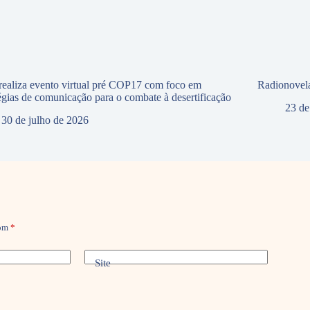
ealiza evento virtual pré COP17 com foco em
Radionovela
tégias de comunicação para o combate à desertificação
23 de
30 de julho de 2026
com
*
Site