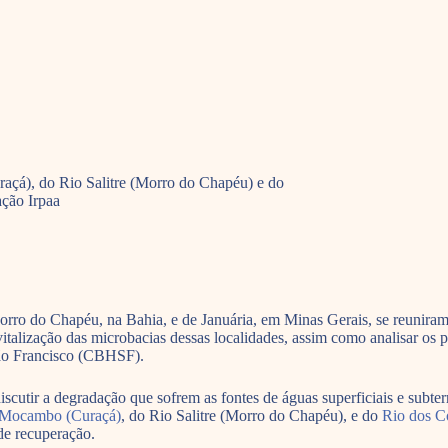
açá), do Rio Salitre (Morro do Chapéu) e do
ação Irpaa
rro do Chapéu, na Bahia, e de Januária, em Minas Gerais, se reuniram 
vitalização das microbacias dessas localidades, assim como analisar os p
São Francisco (CBHSF).
scutir a degradação que sofrem as fontes de águas superficiais e subte
 Mocambo (Curaçá)
, do Rio Salitre (Morro do Chapéu), e do
Rio dos Co
de recuperação.