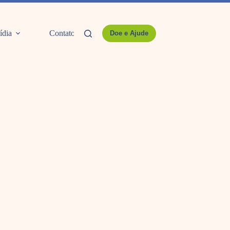
ídia
Contato
Doe e Ajude