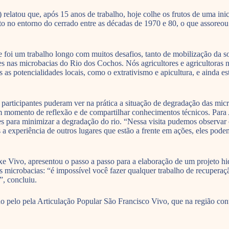
atou que, após 15 anos de trabalho, hoje colhe os frutos de uma inicia
o no entorno do cerrado entre as décadas de 1970 e 80, o que assoreou
e foi um trabalho longo com muitos desafios, tanto de mobilização da s
s nas microbacias do Rio dos Cochos. Nós agricultores e agricultoras 
s potencialidades locais, como o extrativismo e apicultura, e ainda e
s participantes puderam ver na prática a situação de degradação das mi
um momento de reflexão e de compartilhar conhecimentos técnicos. Para 
s para minimizar a degradação do rio. “Nessa visita pudemos observar 
experiência de outros lugares que estão a frente em ações, eles podem
Vivo, apresentou o passo a passo para a elaboração de um projeto hidr
s microbacias: “é impossível você fazer qualquer trabalho de recupera
”, concluiu.
 pelo pela Articulação Popular São Francisco Vivo, que na região con