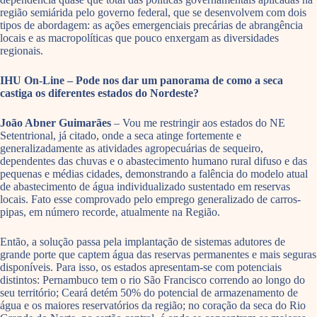
região semiárida pelo governo federal, que se desenvolvem com dois
tipos de abordagem: as ações emergenciais precárias de abrangência
locais e as macropolíticas que pouco enxergam as diversidades
regionais.
IHU On-Line – Pode nos dar um panorama de como a seca
castiga os diferentes estados do Nordeste?
João Abner Guimarães
– Vou me restringir aos estados do NE
Setentrional, já citado, onde a seca atinge fortemente e
generalizadamente as atividades agropecuárias de sequeiro,
dependentes das chuvas e o abastecimento humano rural difuso e das
pequenas e médias cidades, demonstrando a falência do modelo atual
de abastecimento de água individualizado sustentado em reservas
locais. Fato esse comprovado pelo emprego generalizado de carros-
pipas, em número recorde, atualmente na Região.
Então, a solução passa pela implantação de sistemas adutores de
grande porte que captem água das reservas permanentes e mais seguras
disponíveis. Para isso, os estados apresentam-se com potenciais
distintos: Pernambuco tem o rio São Francisco correndo ao longo do
seu território; Ceará detém 50% do potencial de armazenamento de
água e os maiores reservatórios da região; no coração da seca do Rio