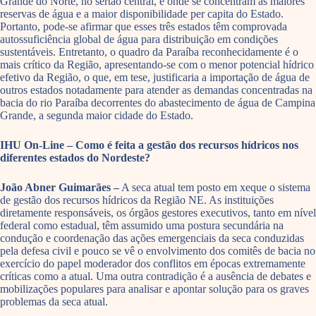
Grande do Norte, no sertão central, é onde se concentram as maiores
reservas de água e a maior disponibilidade per capita do Estado.
Portanto, pode-se afirmar que esses três estados têm comprovada
autossuficiência global de água para distribuição em condições
sustentáveis. Entretanto, o quadro da Paraíba reconhecidamente é o
mais crítico da Região, apresentando-se com o menor potencial hídrico
efetivo da Região, o que, em tese, justificaria a importação de água de
outros estados notadamente para atender as demandas concentradas na
bacia do rio Paraíba decorrentes do abastecimento de água de Campina
Grande, a segunda maior cidade do Estado.
IHU On-Line – Como é feita a gestão dos recursos hídricos nos
diferentes estados do Nordeste?
João Abner Guimarães –
A seca atual tem posto em xeque o sistema
de gestão dos recursos hídricos da Região NE. As instituições
diretamente responsáveis, os órgãos gestores executivos, tanto em nível
federal como estadual, têm assumido uma postura secundária na
condução e coordenação das ações emergenciais da seca conduzidas
pela defesa civil e pouco se vê o envolvimento dos comitês de bacia no
exercício do papel moderador dos conflitos em épocas extremamente
críticas como a atual. Uma outra contradição é a ausência de debates e
mobilizações populares para analisar e apontar solução para os graves
problemas da seca atual.