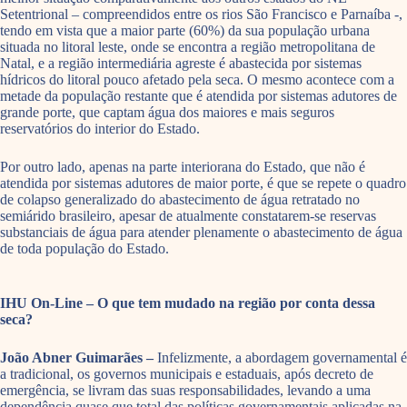
Setentrional – compreendidos entre os rios São Francisco e Parnaíba -,
tendo em vista que a maior parte (60%) da sua população urbana
situada no litoral leste, onde se encontra a região metropolitana de
Natal, e a região intermediária agreste é abastecida por sistemas
hídricos do litoral pouco afetado pela seca. O mesmo acontece com a
metade da população restante que é atendida por sistemas adutores de
grande porte, que captam água dos maiores e mais seguros
reservatórios do interior do Estado.
Por outro lado, apenas na parte interiorana do Estado, que não é
atendida por sistemas adutores de maior porte, é que se repete o quadro
de colapso generalizado do abastecimento de água retratado no
semiárido brasileiro, apesar de atualmente constatarem-se reservas
substanciais de água para atender plenamente o abastecimento de água
de toda população do Estado.
IHU On-Line – O que tem mudado na região por conta dessa
seca?
João Abner Guimarães –
Infelizmente, a abordagem governamental é
a tradicional, os governos municipais e estaduais, após decreto de
emergência, se livram das suas responsabilidades, levando a uma
dependência quase que total das políticas governamentais aplicadas na