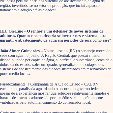
NE passa pela melhoria dos sistemas de abastecimento de água da
região, investindo-se no setor de produção, que inclui captação,
tratamento e adução até as cidades”
IHU On-Line – O senhor é um defensor de novos sistemas de
adutores. Quanto e como deveria se investir nesse sistema para
garantir o abastecimento de água em períodos de seca como esse?
João Abner Guimarães
– No meu estado (RN) o sertanejo morre de
sede com água no joelho. A Região Central, que possui a maior
disponibilidade per capita de água, superficial e subterrânea, cerca de o
dobro da do estado, sofre um quadro generalizado de colapso dos
sistemas de abastecimento das cidades sustentados em reservatórios de
porte médio locais.
Paradoxalmente, a Companhia de Água do Estado – CAERN
encontra-se paralisada aguardando o socorro do governo federal,
apesar de a experiência mostrar que soluções relativamente simples e
baratas de sistemas adutores de porte médio seriam perfeitamente
viabilizadas pelo autofinanciamento do consumidor local.
Creio que uma das saídas para o enfrentamento da problemática das