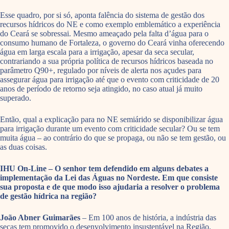
Esse quadro, por si só, aponta falência do sistema de gestão dos
recursos hídricos do NE e como exemplo emblemático a experiência
do Ceará se sobressai. Mesmo ameaçado pela falta d’água para o
consumo humano de Fortaleza, o governo do Ceará vinha oferecendo
água em larga escala para a irrigação, apesar da seca secular,
contrariando a sua própria política de recursos hídricos baseada no
parâmetro Q90+, regulado por níveis de alerta nos açudes para
assegurar água para irrigação até que o evento com criticidade de 20
anos de período de retorno seja atingido, no caso atual já muito
superado.
Então, qual a explicação para no NE semiárido se disponibilizar água
para irrigação durante um evento com criticidade secular? Ou se tem
muita água – ao contrário do que se propaga, ou não se tem gestão, ou
as duas coisas.
IHU On-Line – O senhor tem defendido em alguns debates a
implementação da Lei das Águas no Nordeste. Em que consiste
sua proposta e de que modo isso ajudaria a resolver o problema
de gestão hídrica na região?
João Abner Guimarães
– Em 100 anos de história, a indústria das
secas tem promovido o desenvolvimento insustentável na Região,