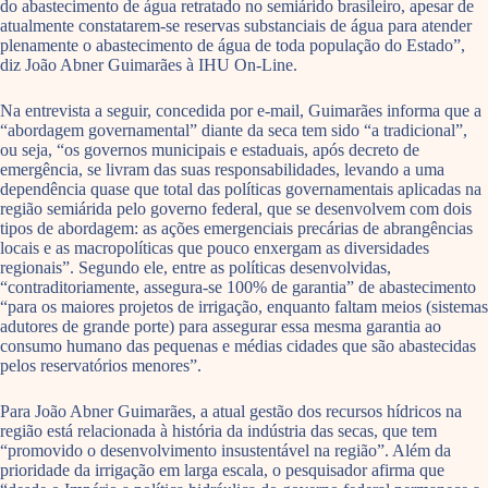
do abastecimento de água retratado no semiárido brasileiro, apesar de
atualmente constatarem-se reservas substanciais de água para atender
plenamente o abastecimento de água de toda população do Estado”,
diz João Abner Guimarães à IHU On-Line.
Na entrevista a seguir, concedida por e-mail, Guimarães informa que a
“abordagem governamental” diante da seca tem sido “a tradicional”,
ou seja, “os governos municipais e estaduais, após decreto de
emergência, se livram das suas responsabilidades, levando a uma
dependência quase que total das políticas governamentais aplicadas na
região semiárida pelo governo federal, que se desenvolvem com dois
tipos de abordagem: as ações emergenciais precárias de abrangências
locais e as macropolíticas que pouco enxergam as diversidades
regionais”. Segundo ele, entre as políticas desenvolvidas,
“contraditoriamente, assegura-se 100% de garantia” de abastecimento
“para os maiores projetos de irrigação, enquanto faltam meios (sistemas
adutores de grande porte) para assegurar essa mesma garantia ao
consumo humano das pequenas e médias cidades que são abastecidas
pelos reservatórios menores”.
Para João Abner Guimarães, a atual gestão dos recursos hídricos na
região está relacionada à história da indústria das secas, que tem
“promovido o desenvolvimento insustentável na região”. Além da
prioridade da irrigação em larga escala, o pesquisador afirma que