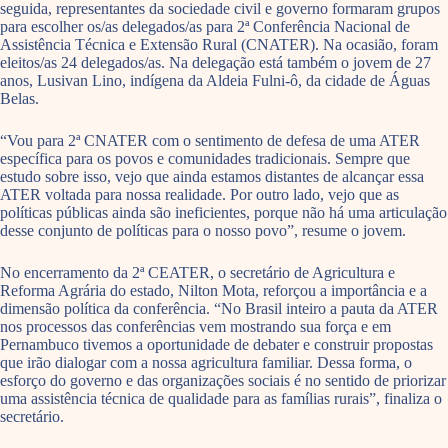
seguida, representantes da sociedade civil e governo formaram grupos
para escolher os/as delegados/as para 2ª Conferência Nacional de
Assistência Técnica e Extensão Rural (CNATER). Na ocasião, foram
eleitos/as 24 delegados/as. Na delegação está também o jovem de 27
anos, Lusivan Lino, indígena da Aldeia Fulni-ô, da cidade de Águas
Belas.
“Vou para 2ª CNATER com o sentimento de defesa de uma ATER
específica para os povos e comunidades tradicionais. Sempre que
estudo sobre isso, vejo que ainda estamos distantes de alcançar essa
ATER voltada para nossa realidade. Por outro lado, vejo que as
políticas públicas ainda são ineficientes, porque não há uma articulação
desse conjunto de políticas para o nosso povo”, resume o jovem.
No encerramento da 2ª CEATER, o secretário de Agricultura e
Reforma Agrária do estado, Nilton Mota, reforçou a importância e a
dimensão política da conferência. “No Brasil inteiro a pauta da ATER
nos processos das conferências vem mostrando sua força e em
Pernambuco tivemos a oportunidade de debater e construir propostas
que irão dialogar com a nossa agricultura familiar. Dessa forma, o
esforço do governo e das organizações sociais é no sentido de priorizar
uma assistência técnica de qualidade para as famílias rurais”, finaliza o
secretário.