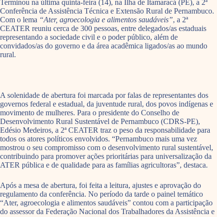
Terminou na última quinta-feira (14), na Ilha de Itamaracá (PE), a 2ª
Conferência de Assistência Técnica e Extensão Rural de Pernambuco.
Com o lema
“Ater, agroecologia e alimentos saudáveis”
, a 2ª
CEATER reuniu cerca de 300 pessoas, entre delegados/as estaduais
representando a sociedade civil e o poder público, além de
convidados/as do governo e da área acadêmica ligados/as ao mundo
rural.
A solenidade de abertura foi marcada por falas de representantes dos
governos federal e estadual, da juventude rural, dos povos indígenas e
movimento de mulheres. Para o presidente do Conselho de
Desenvolvimento Rural Sustentável de Pernambuco (CDRS-PE),
Edésio Medeiros, a 2ª CEATER traz o peso da responsabilidade para
todos os atores políticos envolvidos. “Pernambuco mais uma vez
mostrou o seu compromisso com o desenvolvimento rural sustentável,
contribuindo para promover ações prioritárias para universalização da
ATER pública e de qualidade para as famílias agricultoras”, destaca.
Após a mesa de abertura, foi feita a leitura, ajustes e aprovação do
regulamento da conferência. No período da tarde o painel temático
“Ater, agroecologia e alimentos saudáveis” contou com a participação
do assessor da Federação Nacional dos Trabalhadores da Assistência e