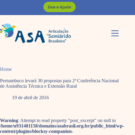
Pular
Doe e Ajude
para
o
conteúdo
Home
Pernambuco levará 30 propostas para 2ª Conferência Nacional
de Assistência Técnica e Extensão Rural
19 de abril de 2016
Warning
: Attempt to read property "post_excerpt" on null in
/home/u931481158/domains/asabrasil.org.br/public_html/wp-
content/plugins/blocksy-companion-