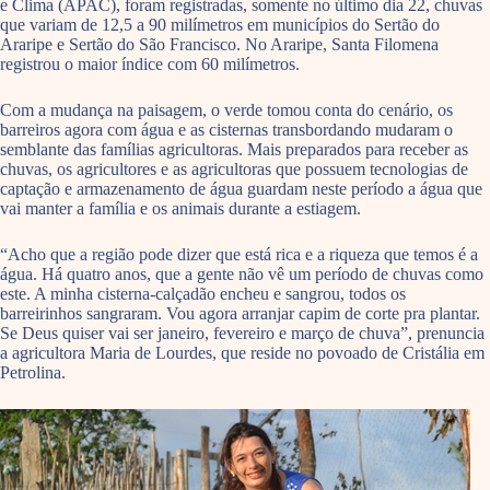
e Clima (APAC), foram registradas, somente no último dia 22, chuvas
que variam de 12,5 a 90 milímetros em municípios do Sertão do
Araripe e Sertão do São Francisco. No Araripe, Santa Filomena
registrou o maior índice com 60 milímetros.
Com a mudança na paisagem, o verde tomou conta do cenário, os
barreiros agora com água e as cisternas transbordando mudaram o
semblante das famílias agricultoras. Mais preparados para receber as
chuvas, os agricultores e as agricultoras que possuem tecnologias de
captação e armazenamento de água guardam neste período a água que
vai manter a família e os animais durante a estiagem.
“Acho que a região pode dizer que está rica e a riqueza que temos é a
água. Há quatro anos, que a gente não vê um período de chuvas como
este. A minha cisterna-calçadão encheu e sangrou, todos os
barreirinhos sangraram. Vou agora arranjar capim de corte pra plantar.
Se Deus quiser vai ser janeiro, fevereiro e março de chuva”, prenuncia
a agricultora Maria de Lourdes, que reside no povoado de Cristália em
Petrolina.