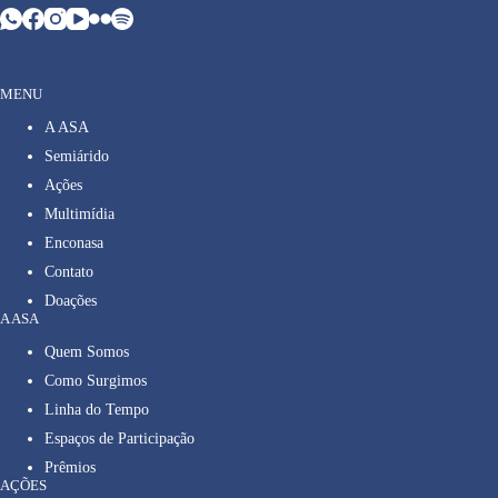
MENU
A ASA
Semiárido
Ações
Multimídia
Enconasa
Contato
Doações
A ASA
Quem Somos
Como Surgimos
Linha do Tempo
Espaços de Participação
Prêmios
AÇÕES