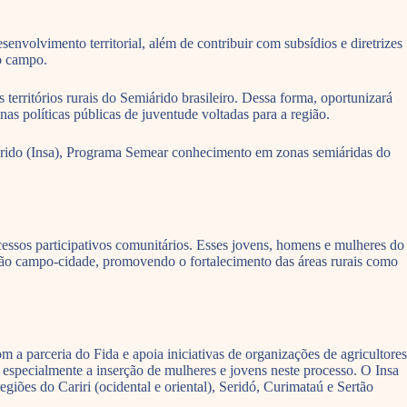
senvolvimento territorial, além de contribuir com subsídios e diretrizes
o campo.
erritórios rurais do Semiárido brasileiro. Dessa forma, oportunizará
as políticas públicas de juventude voltadas para a região.
iárido (Insa), Programa Semear conhecimento em zonas semiáridas do
essos participativos comunitários. Esses jovens, homens e mulheres do
ação campo-cidade, promovendo o fortalecimento das áreas rurais como
a parceria do Fida e apoia iniciativas de organizações de agricultores
especialmente a inserção de mulheres e jovens neste processo. O Insa
iões do Cariri (ocidental e oriental), Seridó, Curimataú e Sertão