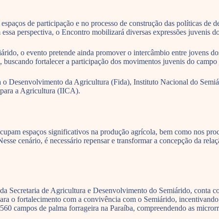
 espaços de participação e no processo de construção das políticas de de
essa perspectiva, o Encontro mobilizará diversas expressões juvenis d
do, o evento pretende ainda promover o intercâmbio entre jovens dos t
, buscando fortalecer a participação dos movimentos juvenis do campo n
a o Desenvolvimento da Agricultura (Fida), Instituto Nacional do Sem
para a Agricultura (IICA).
ocupam espaços significativos na produção agrícola, bem como nos proc
Nesse cenário, é necessário repensar e transformar a concepção da rel
a Secretaria de Agricultura e Desenvolvimento do Semiárido, conta com 
ara o fortalecimento com a convivência com o Semiárido, incentivando 
 560 campos de palma forrageira na Paraíba, compreendendo as microrreg