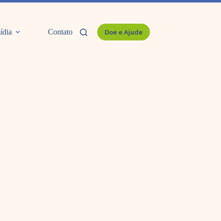
ídia
Contato
Doe e Ajude