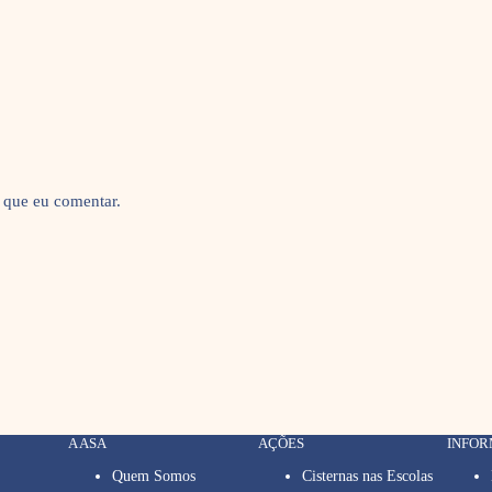
 que eu comentar.
A ASA
AÇÕES
INFO
Quem Somos
Cisternas nas Escolas