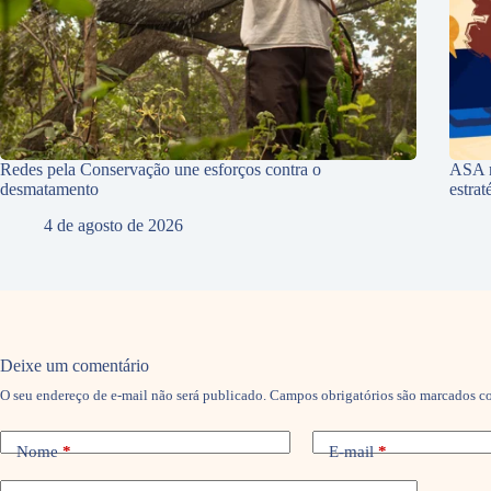
Redes pela Conservação une esforços contra o
ASA r
desmatamento
estra
4 de agosto de 2026
Deixe um comentário
O seu endereço de e-mail não será publicado.
Campos obrigatórios são marcados 
Nome
*
E-mail
*