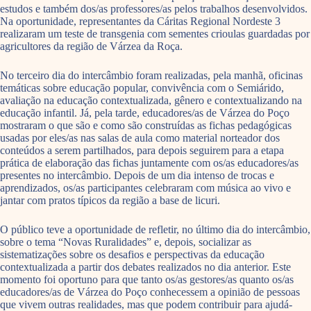
estudos e também dos/as professores/as pelos trabalhos desenvolvidos.
Na oportunidade, representantes da Cáritas Regional Nordeste 3
realizaram um teste de transgenia com sementes crioulas guardadas por
agricultores da região de Várzea da Roça.
No terceiro dia do intercâmbio foram realizadas, pela manhã, oficinas
temáticas sobre educação popular, convivência com o Semiárido,
avaliação na educação contextualizada, gênero e contextualizando na
educação infantil. Já, pela tarde, educadores/as de Várzea do Poço
mostraram o que são e como são construídas as fichas pedagógicas
usadas por eles/as nas salas de aula como material norteador dos
conteúdos a serem partilhados, para depois seguirem para a etapa
prática de elaboração das fichas juntamente com os/as educadores/as
presentes no intercâmbio. Depois de um dia intenso de trocas e
aprendizados, os/as participantes celebraram com música ao vivo e
jantar com pratos típicos da região a base de licuri.
O público teve a oportunidade de refletir, no último dia do intercâmbio,
sobre o tema “Novas Ruralidades” e, depois, socializar as
sistematizações sobre os desafios e perspectivas da educação
contextualizada a partir dos debates realizados no dia anterior. Este
momento foi oportuno para que tanto os/as gestores/as quanto os/as
educadores/as de Várzea do Poço conhecessem a opinião de pessoas
que vivem outras realidades, mas que podem contribuir para ajudá-