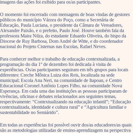
imagens das ações foi exibido para os/as participantes.
O momento foi encerrado com mensagens de boas vindas de gestores
públicos do município Várzea do Poço, como a Secretária de
Educação, Paula Luciana, o presidente da Câmara de Vereadores,
Alexandre Paixão, e o prefeito, Paulo José. Houve também fala da
professora Maira Nilza, do estudante Eduardo Oliveira, do bispo da
Diocese de Ruy Barbosa, Dom André de Witte, e do coordenador
nacional do Projeto Cisternas nas Escolas, Rafael Neves.
Para conhecer melhor o trabalho de educação contextualizada, a
programação do dia 1º de dezembro foi dedicada à visita de
experiências. Os/as participantes seguiram em três grupos para locais
diferentes: Creche Mônica Luiza dos Reis, localizada na sede
municipal; Escola Ana Neri, na comunidade de Itapoan, e Centro
Educacional Coronel Antônio Lopes Filho, na comunidade Nova
Esperança. Em cada uma das instituições as pessoas participaram de
vivências, oficinas e debates relacionados aos seguintes temas,
respectivamente: “Contextualizando na educação infantil”; “Educação
contextualizada, identidade e cultura rural” e “Agricultura familiar e
sustentabilidade no Semiárido”.
Em todas as experiências foi possível ouvir dos/as educadores/as quais
são as metodologias utilizadas de ensino-aprendizagem na perspectiva