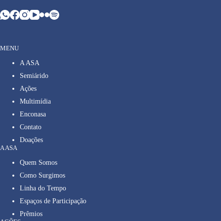
MENU
A ASA
Semiárido
Ações
Multimídia
Enconasa
Contato
Doações
A ASA
Quem Somos
Como Surgimos
Linha do Tempo
Espaços de Participação
Prêmios