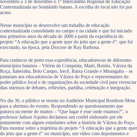
novembro a 3 de dezembro o 1º Intercâmbio Regional de Educação
Contextualizada no Semiárido baiano. A escolha do local não foi por
acaso.
Nesse município se desenvolve um trabalho de educação
contextualizada consolidado no campo e na cidade e que foi iniciado
nos primeiros anos da década de 2000 a partir da experiência do
projeto “A educação que a gente quer do jeito que a gente é”, que foi
executado, na época, pela Diocese de Ruy Barbosa.
Para conhecer de perto essa experiência, educadores/as de diferentes
municípios baianos – Vitória da Conquista, Mairi, Bonito, Várzea da
Roça, Itaberaba, Belo Campo, Irecê, Baixa Grande e Mirangaba – se
juntaram aos educadores/as de Várzea do Poço e representantes do
poder público local e de organizações da sociedade civil para vivenciar
dias intensos de debates, reflexões, partilha, celebração e integração.
No dia 30, o público se reuniu no Auditório Municipal Ronilson Mota
para a abertura do evento. Respondendo ao questionamento que
pairava na mente de muitos – “Que lugar é esse onde estamos?”, o
professor Jailson Aquino declamou um cordel elaborado por ele
juntamente com alguns estudantes sobre a história de Várzea do Poço.
Para mostrar sobre a trajetória do projeto “A educação que a gente quer
do jeito que a gente é” no município, um vídeo com depoimentos e