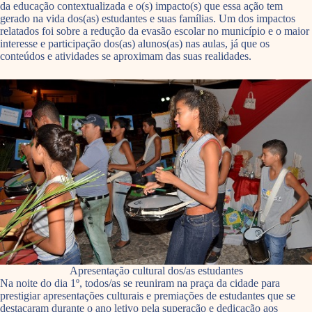
da educação contextualizada e o(s) impacto(s) que essa ação tem
gerado na vida dos(as) estudantes e suas famílias. Um dos impactos
relatados foi sobre a redução da evasão escolar no município e o maior
interesse e participação dos(as) alunos(as) nas aulas, já que os
conteúdos e atividades se aproximam das suas realidades.
Apresentação cultural dos/as estudantes
Na noite do dia 1º, todos/as se reuniram na praça da cidade para
prestigiar apresentações culturais e premiações de estudantes que se
destacaram durante o ano letivo pela superação e dedicação aos