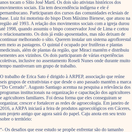
anos tocam o Sítio José Martí. Os dois são ativistas históricos dos
movimentos sociais. Ela tem descendência indígena e ele é
pernambucano. Participaram dos cursos das comunidades eclesiais de
base. Luiz foi motorista do bispo Dom Máximo Bienese, que atuou na
região até 1993. A relação dos movimentos sociais com a igreja durou
até 1998, quando assumiu o bispo conservador José de Lima e cortou
o relacionamento. Os dois já estão aposentados, mas não deixam de
continuar melhorando o sítio. Querem instalar um sistema agroflorestal
em meio as pastagens. O quintal é ocupado por frutíferas e plantas
medicinais, além de plantas da região, que Miraci mantém e distribuiu
sementes aos vizinhos. Os dois participaram de várias experiências
coletivas, inclusive no assentamento Roseli Nunes onde durante muito
tempo mantiveram um grupo de trabalho.
O trabalho de Erica Sato é dirigido à ARPEP, associação que reúne
seis grupos de extrativistas e que desde o ano passado mantém a marca
“Do Cerrado”. Augusto Santiago acentua na pesquisa a relevância dos
programas institucionais na organização e capacitação dos agricultores
e agricultores familiares. Foi dessa forma que eles conseguiram se
organizar, crescer e fortalecer as redes de agroecologia. Em janeiro de
2016, a ARPA iniciará a feira de produtos agroecológicos em Cáceres,
um projeto antigo que agora sairá do papel. Caju anota em seu texto
sobre o território:
“- Os desafios que esse estudo se propõe enfrentar são do tamanho