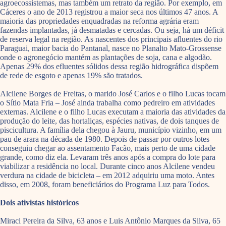
agroecossistemas, mas também um retrato da região. Por exemplo, em
Cáceres o ano de 2013 registrou a maior seca nos últimos 47 anos. A
maioria das propriedades enquadradas na reforma agrária eram
fazendas implantadas, já desmatadas e cercadas. Ou seja, há um déficit
de reserva legal na região. As nascentes dos principais afluentes do rio
Paraguai, maior bacia do Pantanal, nasce no Planalto Mato-Grossense
onde o agronegócio mantém as plantações de soja, cana e algodão.
Apenas 29% dos efluentes sólidos dessa região hidrográfica dispõem
de rede de esgoto e apenas 19% são tratados.
Alcilene Borges de Freitas, o marido José Carlos e o filho Lucas tocam
o Sítio Mata Fria – José ainda trabalha como pedreiro em atividades
externas. Alcilene e o filho Lucas executam a maioria das atividades da
produção do leite, das hortaliças, espécies nativas, de dois tanques de
piscicultura. A família dela chegou à Jauru, município vizinho, em um
pau de arara na década de 1980. Depois de passar por outros lotes
conseguiu chegar ao assentamento Facão, mais perto de uma cidade
grande, como diz ela. Levaram três anos após a compra do lote para
viabilizar a residência no local. Durante cinco anos Alcilene vendeu
verdura na cidade de bicicleta – em 2012 adquiriu uma moto. Antes
disso, em 2008, foram beneficiários do Programa Luz para Todos.
Dois ativistas históricos
Miraci Pereira da Silva, 63 anos e Luis Antônio Marques da Silva, 65