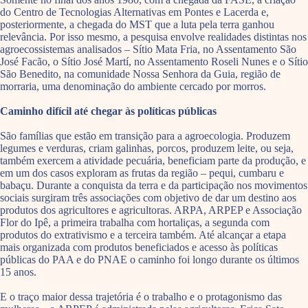
do Centro de Tecnologias Alternativas em Pontes e Lacerda e,
posteriormente, a chegada do MST que a luta pela terra ganhou
relevância. Por isso mesmo, a pesquisa envolve realidades distintas nos
agroecossistemas analisados – Sítio Mata Fria, no Assentamento São
José Facão, o Sítio José Martí, no Assentamento Roseli Nunes e o Sítio
São Benedito, na comunidade Nossa Senhora da Guia, região de
morraria, uma denominação do ambiente cercado por morros.
Caminho difícil até chegar às políticas públicas
São famílias que estão em transição para a agroecologia. Produzem
legumes e verduras, criam galinhas, porcos, produzem leite, ou seja,
também exercem a atividade pecuária, beneficiam parte da produção, e
em um dos casos exploram as frutas da região – pequi, cumbaru e
babaçu. Durante a conquista da terra e da participação nos movimentos
sociais surgiram três associações com objetivo de dar um destino aos
produtos dos agricultores e agricultoras. ARPA, ARPEP e Associação
Flor do Ipê, a primeira trabalha com hortaliças, a segunda com
produtos do extrativismo e a terceira também. Até alcançar a etapa
mais organizada com produtos beneficiados e acesso às políticas
públicas do PAA e do PNAE o caminho foi longo durante os últimos
15 anos.
E o traço maior dessa trajetória é o trabalho e o protagonismo das