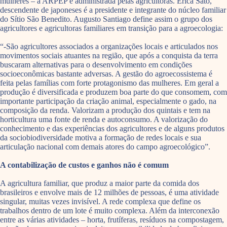
mulheres – a ARPEP é administrada pelas agricultoras. Erica Sato,
descendente de japoneses é a presidente e integrante do núcleo familiar
do Sítio São Benedito. Augusto Santiago define assim o grupo dos
agricultores e agricultoras familiares em transição para a agroecologia:
“-São agricultores associados a organizações locais e articulados nos
movimentos sociais atuantes na região, que após a conquista da terra
buscaram alternativas para o desenvolvimento em condições
socioeconômicas bastante adversas. A gestão do agroecossistema é
feita pelas famílias com forte protagonismo das mulheres. Em geral a
produção é diversificada e produzem boa parte do que consomem, com
importante participação da criação animal, especialmente o gado, na
composição da renda. Valorizam a produção dos quintais e tem na
horticultura uma fonte de renda e autoconsumo. A valorização do
conhecimento e das experiências dos agricultores e de alguns produtos
da sociobiodiversidade motiva a formação de redes locais e sua
articulação nacional com demais atores do campo agroecológico”.
A contabilização de custos e ganhos não é comum
A agricultura familiar, que produz a maior parte da comida dos
brasileiros e envolve mais de 12 milhões de pessoas, é uma atividade
singular, muitas vezes invisível. A rede complexa que define os
trabalhos dentro de um lote é muito complexa. Além da interconexão
entre as várias atividades – horta, frutíferas, resíduos na compostagem,