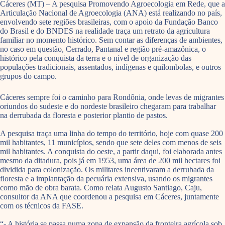
Cáceres (MT) – A pesquisa Promovendo Agroecologia em Rede, que a
Articulação Nacional de Agroecologia (ANA) está realizando no país,
envolvendo sete regiões brasileiras, com o apoio da Fundação Banco
do Brasil e do BNDES na realidade traça um retrato da agricultura
familiar no momento histórico. Sem contar as diferenças de ambientes,
no caso em questão, Cerrado, Pantanal e região pré-amazônica, o
histórico pela conquista da terra e o nível de organização das
populações tradicionais, assentados, indígenas e quilombolas, e outros
grupos do campo.
Cáceres sempre foi o caminho para Rondônia, onde levas de migrantes
oriundos do sudeste e do nordeste brasileiro chegaram para trabalhar
na derrubada da floresta e posterior plantio de pastos.
A pesquisa traça uma linha do tempo do território, hoje com quase 200
mil habitantes, 11 municípios, sendo que sete deles com menos de seis
mil habitantes. A conquista do oeste, a partir daqui, foi elaborada antes
mesmo da ditadura, pois já em 1953, uma área de 200 mil hectares foi
dividida para colonização. Os militares incentivaram a derrubada da
floresta e a implantação da pecuária extensiva, usando os migrantes
como mão de obra barata. Como relata Augusto Santiago, Caju,
consultor da ANA que coordenou a pesquisa em Cáceres, juntamente
com os técnicos da FASE.
“- A história se passa numa zona de expansão da fronteira agrícola sob