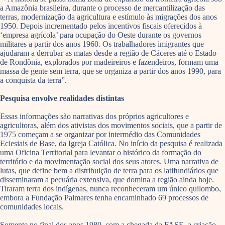
a Amazônia brasileira, durante o processo de mercantilização das
terras, modernização da agricultura e estímulo às migrações dos anos
1950. Depois incrementado pelos incentivos fiscais oferecidos à
‘empresa agrícola’ para ocupação do Oeste durante os governos
militares a partir dos anos 1960. Os trabalhadores imigrantes que
ajudaram a derrubar as matas desde a região de Cáceres até o Estado
de Rondônia, explorados por madeireiros e fazendeiros, formam uma
massa de gente sem terra, que se organiza a partir dos anos 1990, para
a conquista da terra”.
Pesquisa envolve realidades distintas
Essas informações são narrativas dos próprios agricultores e
agricultoras, além dos ativistas dos movimentos sociais, que a partir de
1975 começam a se organizar por intermédio das Comunidades
Eclesiais de Base, da Igreja Católica. No início da pesquisa é realizada
uma Oficina Territorial para levantar o histórico da formação do
território e da movimentação social dos seus atores. Uma narrativa de
lutas, que define bem a distribuição de terra para os latifundiários que
disseminaram a pecuária extensiva, que domina a região ainda hoje.
Tiraram terra dos indígenas, nunca reconheceram um único quilombo,
embora a Fundação Palmares tenha encaminhado 69 processos de
comunidades locais.
Somente no final dos anos 1980, com a chegada da FASE, a criação