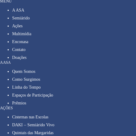
MENU
A ASA
Semiárido
Ações
Multimídia
Enconasa
Contato
Doações
A ASA
Quem Somos
Como Surgimos
Linha do Tempo
Espaços de Participação
Prêmios
AÇÕES
Cisternas nas Escolas
DAKI – Semiárido Vivo
Quintais das Margaridas