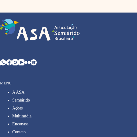
MENU
A ASA
Semiárido
Ações
Multimídia
Enconasa
Contato