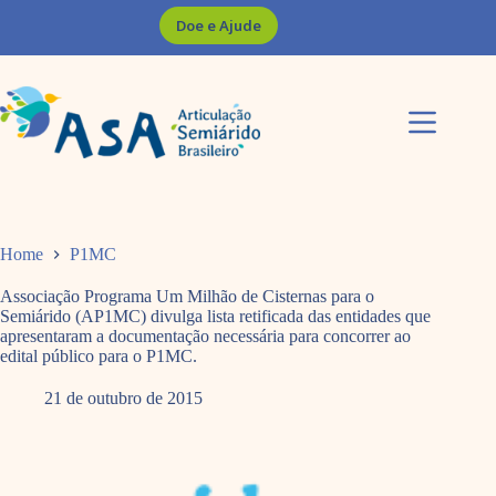
Pular
Doe e Ajude
para
o
conteúdo
Home
P1MC
Associação Programa Um Milhão de Cisternas para o
Semiárido (AP1MC) divulga lista retificada das entidades que
apresentaram a documentação necessária para concorrer ao
edital público para o P1MC.
21 de outubro de 2015