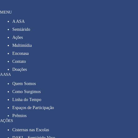
MENU
A ASA
Semiárido
Ações
Multimídia
Enconasa
Contato
Doações
A ASA
Quem Somos
Como Surgimos
Linha do Tempo
Espaços de Participação
Prêmios
AÇÕES
Cisternas nas Escolas
DAKI – Semiárido Vivo