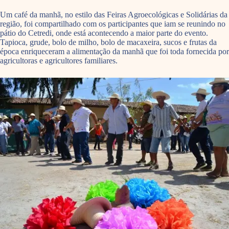
Um café da manhã, no estilo das Feiras Agroecológicas e Solidárias da
região, foi compartilhado com os participantes que iam se reunindo no
pátio do Cetredi, onde está acontecendo a maior parte do evento.
Tapioca, grude, bolo de milho, bolo de macaxeira, sucos e frutas da
época enriqueceram a alimentação da manhã que foi toda fornecida por
agricultoras e agricultores familiares.