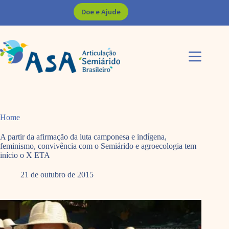
Pular
Doe e Ajude
para
o
conteúdo
Home
A partir da afirmação da luta camponesa e indígena,
feminismo, convivência com o Semiárido e agroecologia tem
início o X ETA
21 de outubro de 2015