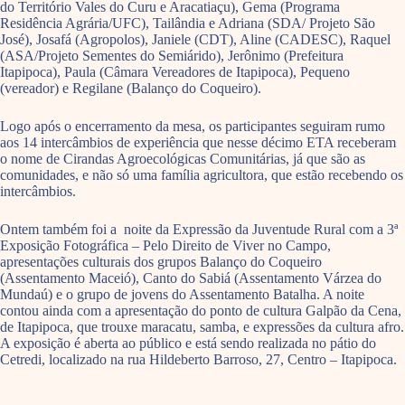
do Território Vales do Curu e Aracatiaçu), Gema (Programa
Residência Agrária/UFC), Tailândia e Adriana (SDA/ Projeto São
José), Josafá (Agropolos), Janiele (CDT), Aline (CADESC), Raquel
(ASA/Projeto Sementes do Semiárido), Jerônimo (Prefeitura
Itapipoca), Paula (Câmara Vereadores de Itapipoca), Pequeno
(vereador) e Regilane (Balanço do Coqueiro).
Logo após o encerramento da mesa, os participantes seguiram rumo
aos 14 intercâmbios de experiência que nesse décimo ETA receberam
o nome de Cirandas Agroecológicas Comunitárias, já que são as
comunidades, e não só uma família agricultora, que estão recebendo os
intercâmbios.
Ontem também foi a noite da Expressão da Juventude Rural com a 3ª
Exposição Fotográfica – Pelo Direito de Viver no Campo,
apresentações culturais dos grupos Balanço do Coqueiro
(Assentamento Maceió), Canto do Sabiá (Assentamento Várzea do
Mundaú) e o grupo de jovens do Assentamento Batalha. A noite
contou ainda com a apresentação do ponto de cultura Galpão da Cena,
de Itapipoca, que trouxe maracatu, samba, e expressões da cultura afro.
A exposição é aberta ao público e está sendo realizada no pátio do
Cetredi, localizado na rua Hildeberto Barroso, 27, Centro – Itapipoca.