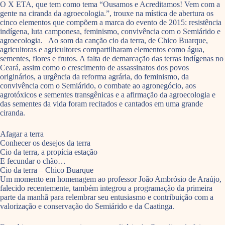
O X ETA, que tem como tema “Ousamos e Acreditamos! Vem com a
gente na ciranda da agroecologia.”, trouxe na mística de abertura os
cinco elementos que compõem a marca do evento de 2015: resistência
indígena, luta camponesa, feminismo, convivência com o Semiárido e
agroecologia. Ao som da canção cio da terra, de Chico Buarque,
agricultoras e agricultores compartilharam elementos como água,
sementes, flores e frutos. A falta de demarcação das terras indígenas no
Ceará, assim como o crescimento de assassinatos dos povos
originários, a urgência da reforma agrária, do feminismo, da
convivência com o Semiárido, o combate ao agronegócio, aos
agrotóxicos e sementes transgênicas e a afirmação da agroecologia e
das sementes da vida foram recitados e cantados em uma grande
ciranda.
Afagar a terra
Conhecer os desejos da terra
Cio da terra, a propícia estação
E fecundar o chão…
Cio da terra – Chico Buarque
Um momento em homenagem ao professor João Ambrósio de Araújo,
falecido recentemente, também integrou a programação da primeira
parte da manhã para relembrar seu entusiasmo e contribuição com a
valorização e conservação do Semiárido e da Caatinga.