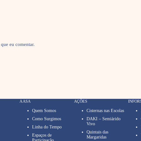
 que eu comentar.
A ASA
AÇÕES
INFO
Quem Somos
Cisternas nas Escolas
Como Surgimos
DAKI – Semiárido
Vivo
Linha do Tempo
Quintais das
Espaços de
Margaridas
Participação