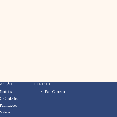
RMAÇÃO
CONTATO
Notícias
Fale Conosco
O Candeeiro
Publicações
Vídeos