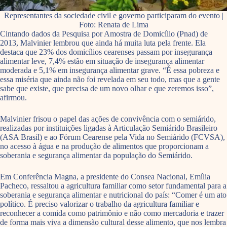
Representantes da sociedade civil e governo participaram do evento |
Foto: Renata de Lima
Cintando dados da Pesquisa por Amostra de Domicílio (Pnad) de
2013, Malvinier lembrou que ainda há muita luta pela frente. Ela
destaca que 23% dos domicílios cearenses passam por insegurança
alimentar leve, 7,4% estão em situação de insegurança alimentar
moderada e 5,1% em insegurança alimentar grave. “É essa pobreza e
essa miséria que ainda não foi revelada em seu todo, mas que a gente
sabe que existe, que precisa de um novo olhar e que zeremos isso”,
afirmou.
Malvinier frisou o papel das ações de convivência com o semiárido,
realizadas por instituições ligadas à Articulação Semiárido Brasileiro
(ASA Brasil) e ao Fórum Cearense pela Vida no Semiárido (FCVSA),
no acesso à água e na produção de alimentos que proporcionam a
soberania e segurança alimentar da população do Semiárido.
Em Conferência Magna, a presidente do Consea Nacional, Emília
Pacheco, ressaltou a agricultura familiar como setor fundamental para a
soberania e segurança alimentar e nutricional do país: “Comer é um ato
político. É preciso valorizar o trabalho da agricultura familiar e
reconhecer a comida como patrimônio e não como mercadoria e trazer
de forma mais viva a dimensão cultural desse alimento, que nos lembra