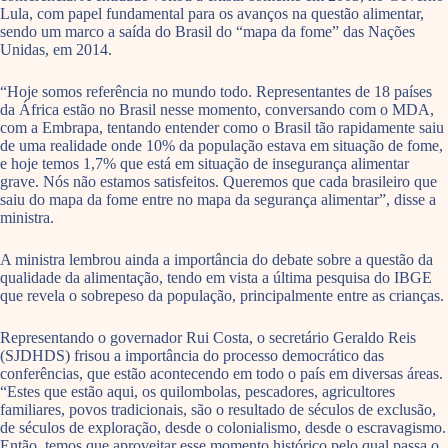
Lula, com papel fundamental para os avanços na questão alimentar,
sendo um marco a saída do Brasil do “mapa da fome” das Nações
Unidas, em 2014.
“Hoje somos referência no mundo todo. Representantes de 18 países
da África estão no Brasil nesse momento, conversando com o MDA,
com a Embrapa, tentando entender como o Brasil tão rapidamente saiu
de uma realidade onde 10% da população estava em situação de fome,
e hoje temos 1,7% que está em situação de insegurança alimentar
grave. Nós não estamos satisfeitos. Queremos que cada brasileiro que
saiu do mapa da fome entre no mapa da segurança alimentar”, disse a
ministra.
A ministra lembrou ainda a importância do debate sobre a questão da
qualidade da alimentação, tendo em vista a última pesquisa do IBGE
que revela o sobrepeso da população, principalmente entre as crianças.
Representando o governador Rui Costa, o secretário Geraldo Reis
(SJDHDS) frisou a importância do processo democrático das
conferências, que estão acontecendo em todo o país em diversas áreas.
“Estes que estão aqui, os quilombolas, pescadores, agricultores
familiares, povos tradicionais, são o resultado de séculos de exclusão,
de séculos de exploração, desde o colonialismo, desde o escravagismo.
Então, temos que aproveitar esse momento histórico pelo qual passa o