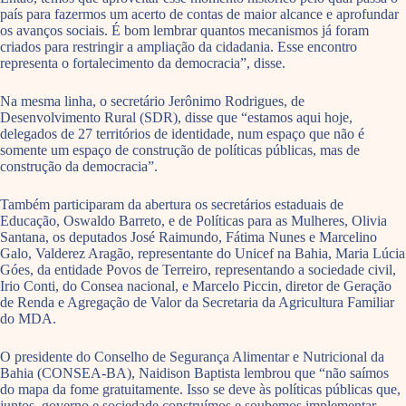
país para fazermos um acerto de contas de maior alcance e aprofundar
os avanços sociais. É bom lembrar quantos mecanismos já foram
criados para restringir a ampliação da cidadania. Esse encontro
representa o fortalecimento da democracia”, disse.
Na mesma linha, o secretário Jerônimo Rodrigues, de
Desenvolvimento Rural (SDR), disse que “estamos aqui hoje,
delegados de 27 territórios de identidade, num espaço que não é
somente um espaço de construção de políticas públicas, mas de
construção da democracia”.
Também participaram da abertura os secretários estaduais de
Educação, Oswaldo Barreto, e de Políticas para as Mulheres, Olivia
Santana, os deputados José Raimundo, Fátima Nunes e Marcelino
Galo, Valderez Aragão, representante do Unicef na Bahia, Maria Lúcia
Góes, da entidade Povos de Terreiro, representando a sociedade civil,
Irio Conti, do Consea nacional, e Marcelo Piccin, diretor de Geração
de Renda e Agregação de Valor da Secretaria da Agricultura Familiar
do MDA.
O presidente do Conselho de Segurança Alimentar e Nutricional da
Bahia (CONSEA-BA), Naidison Baptista lembrou que “não saímos
do mapa da fome gratuitamente. Isso se deve às políticas públicas que,
juntos, governo e sociedade construímos e soubemos implementar.