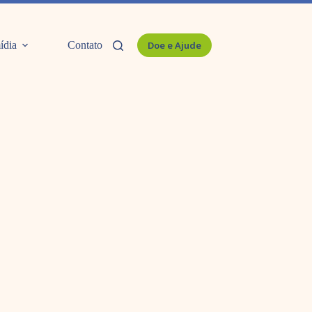
ídia
Contato
Doe e Ajude