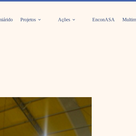
iárido
Projetos
Ações
EnconASA
Multim