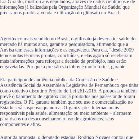
Lia Giraldo, mostrou aos deputados, através de dados científicos e de
informações já balizadas pela Organização Mundial de Saúde, que
precisamos proibir a venda e utilização do glifosato no Brasil.
Agrotóxico mais vendido no Brasil, o glifosato já deveria ter saído do
mercado há muitos anos, garante a pesquisadora, afirmando que a
Anvisa tem essas informações e as engavetou. Para ela, “desde 2009
temos notas técnicas prontas, concluídas, e elas agora só receberiam
mais informações para reforçar a decisão da proibição, mas estão
engavetadas. Por que a pressão via lobby é muito forte”, garante.
Ela participou de audiência pública da Comissão de Saúde e
Assistência Social da Assembleia Legislativa de Pernambuco que tinha
como objetivo discutir o Projeto de Lei 261-2015. A proposta também
prevê o banimento de agrotóxicos já proibidos nos países onde foram
registrados. O PL garante também que seu uso e comercialização no
Estado será suspenso quando as Organizações Internacionais –
responsáveis pela saúde, alimentação ou meio ambiente – alertarem
para riscos ou desaconselharem o uso de agrotóxicos, seus
componentes e afins.
Autor da proposta, o deputado estadual Rodrigo Novaes contou que