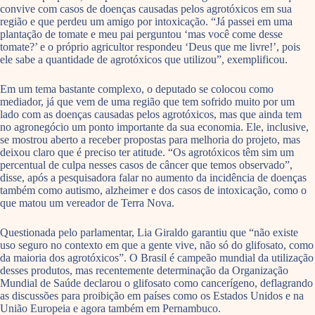
convive com casos de doenças causadas pelos agrotóxicos em sua
região e que perdeu um amigo por intoxicação. “Já passei em uma
plantação de tomate e meu pai perguntou ‘mas você come desse
tomate?’ e o próprio agricultor respondeu ‘Deus que me livre!’, pois
ele sabe a quantidade de agrotóxicos que utilizou”, exemplificou.
Em um tema bastante complexo, o deputado se colocou como
mediador, já que vem de uma região que tem sofrido muito por um
lado com as doenças causadas pelos agrotóxicos, mas que ainda tem
no agronegócio um ponto importante da sua economia. Ele, inclusive,
se mostrou aberto a receber propostas para melhoria do projeto, mas
deixou claro que é preciso ter atitude. “Os agrotóxicos têm sim um
percentual de culpa nesses casos de câncer que temos observado”,
disse, após a pesquisadora falar no aumento da incidência de doenças
também como autismo, alzheimer e dos casos de intoxicação, como o
que matou um vereador de Terra Nova.
Questionada pelo parlamentar, Lia Giraldo garantiu que “não existe
uso seguro no contexto em que a gente vive, não só do glifosato, como
da maioria dos agrotóxicos”. O Brasil é campeão mundial da utilização
desses produtos, mas recentemente determinação da Organização
Mundial de Saúde declarou o glifosato como cancerígeno, deflagrando
as discussões para proibição em países como os Estados Unidos e na
União Europeia e agora também em Pernambuco.