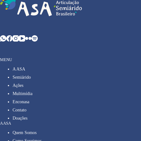
MENU
A ASA
Semiárido
Ações
Multimídia
Enconasa
Contato
Doações
A ASA
Quem Somos
Como Surgimos