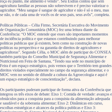
roça eu planto, me alimento e vendo”. Seu Esdras contou que sem
agricultura familiar as pessoas não sobrevivem e é preciso valorizar o
agricultor. “Meu sangue é sangue de agricultor e não é só o meu, mas
se não, o de cada uma de vocês os de seus pais, seus avôs”, completa.
Políticas Públicas – Célia Firmo, Secretária Executiva do Movimento
de Organização Comunitária (MOC) fez uma leitura diante da
Conferência: “O MOC entende que esses são importantes momentos
de incidência política e que estamos contribuindo para melhorar
politicas publicas que já existem, bem como na construção de novas
politicas na perspectiva e na garantia de direitos de agricultores e
agricultoras”. Segundo Célia, o MOC além de participar do CONSEA
também participa do Conselho Municipal de Segurança Alimentar e
Nutricional em Feira de Santana, “Tendo sua sede no município de
Feira é um espaço estratégico, pois vemos que o Território tem grandes
direitos violados especialmente no campo da segurança alimentar, e o
MOC vem no sentido de difundir a cultura da Agroecologia e aqui é
um espaço estratégico de conscientização”, declara.
Os participantes puderam participar de forma ativa da Conferência que
integrou os três eixos de debate: Eixo 1: Comida de verdade: avanços e
obstáculos para a conquista para a conquista da alimentação adequada
e saudável e da soberania alimentar; Eixo 2: Dinâmicas em curso,
escolhas estratégicas e alcances da política publicas e Eixo 3: