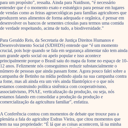
para um propósito”, ressalta. Ainda para Naidison, “é necessário
entender que é o momento exato e estratégico para pensar em lugares
de vendas como as feiras agroecológicas para famílias agricultores que
produzem seus alimentos de forma adequada e orgânica, é pensar em
desenvolver os bancos de sementes crioulas para termos uma comida
de verdade respeitando, acima de tudo, a biodiversidade.”
Para Geraldo Reis, da Secretaria de Justiça Direitos Humanos e
Desenvolvimento Social (SJDHDS) entende que “é um momento
crucial, pois hoje quando se fala em segurança alimentar não tem ainda
um grande apelo social ou apelo popular e isso acontece
principalmente porque o Brasil saiu do mapa da fome no espaço de 10-
12 anos. Felizmente nós conseguimos reduzir substancialmente o
número de pessoas que ainda passam fome. Agora pouco falei sobre a
campanha de Betinho na mídia pedindo ajuda na sua campanha contra
a fome, mas ali ainda era um viés ainda filantrópico e o que nós
estamos construindo política sistêmica com cooperativismo,
associativismo, PNAE, verticalização da produção, ou seja, nós
estamos falando em consolidar a produção da produção e
comercialização da agricultura familiar”, enfatiza.
A Conferência contou com momentos de debate que trouxe para a
plenária a fala do agricultor Esdras Vieira, que citou momentos que
tem na sua propriedade: “É lá que as coisas acontecem, lá na minha