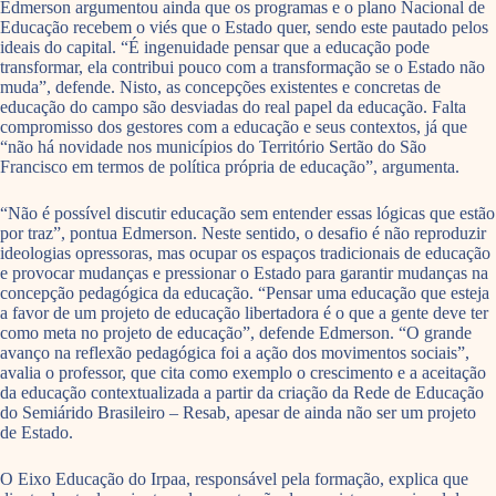
Edmerson argumentou ainda que os programas e o plano Nacional de
Educação recebem o viés que o Estado quer, sendo este pautado pelos
ideais do capital. “É ingenuidade pensar que a educação pode
transformar, ela contribui pouco com a transformação se o Estado não
muda”, defende. Nisto, as concepções existentes e concretas de
educação do campo são desviadas do real papel da educação. Falta
compromisso dos gestores com a educação e seus contextos, já que
“não há novidade nos municípios do Território Sertão do São
Francisco em termos de política própria de educação”, argumenta.
“Não é possível discutir educação sem entender essas lógicas que estão
por traz”, pontua Edmerson. Neste sentido, o desafio é não reproduzir
ideologias opressoras, mas ocupar os espaços tradicionais de educação
e provocar mudanças e pressionar o Estado para garantir mudanças na
concepção pedagógica da educação. “Pensar uma educação que esteja
a favor de um projeto de educação libertadora é o que a gente deve ter
como meta no projeto de educação”, defende Edmerson. “O grande
avanço na reflexão pedagógica foi a ação dos movimentos sociais”,
avalia o professor, que cita como exemplo o crescimento e a aceitação
da educação contextualizada a partir da criação da Rede de Educação
do Semiárido Brasileiro – Resab, apesar de ainda não ser um projeto
de Estado.
O Eixo Educação do Irpaa, responsável pela formação, explica que