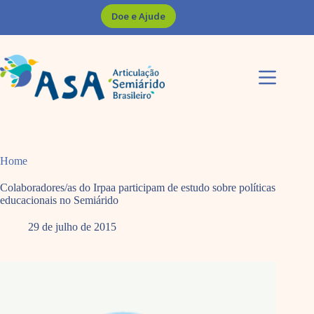
Pular
Doe e Ajude
para
o
conteúdo
Home
Colaboradores/as do Irpaa participam de estudo sobre políticas
educacionais no Semiárido
29 de julho de 2015