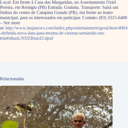
Local: Em frente à Casa das Margaridas, no Assentamento Oziel
Pereira, em Remígio (PB) Entrada: Gratuita. Transporte: Sairá um
ônibus do centro de Campina Grande (PB), em frente ao teatro
municipal, para os interessados em participar. Contato: (83) 3315-6400
– See more
at:
http://www.inajanews.com/index.php/entertainment/geral/item/4004
-definida-nova-data-para-mostra-de-cinema-semiarido-em-
tela#sthash.NDZBmoZf.dpuf
Relacionadas