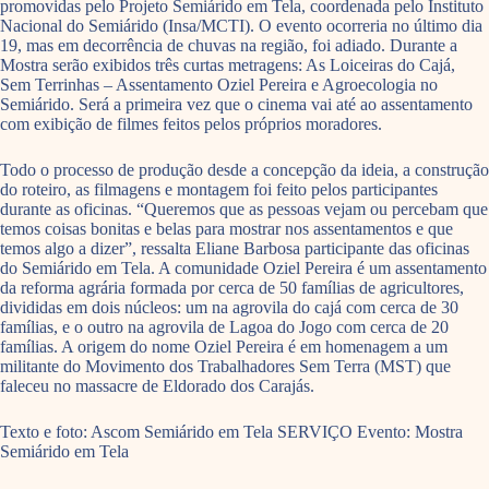
promovidas pelo Projeto Semiárido em Tela, coordenada pelo Instituto
Nacional do Semiárido (Insa/MCTI). O evento ocorreria no último dia
19, mas em decorrência de chuvas na região, foi adiado. Durante a
Mostra serão exibidos três curtas metragens: As Loiceiras do Cajá,
Sem Terrinhas – Assentamento Oziel Pereira e Agroecologia no
Semiárido. Será a primeira vez que o cinema vai até ao assentamento
com exibição de filmes feitos pelos próprios moradores.
Todo o processo de produção desde a concepção da ideia, a construção
do roteiro, as filmagens e montagem foi feito pelos participantes
durante as oficinas. “Queremos que as pessoas vejam ou percebam que
temos coisas bonitas e belas para mostrar nos assentamentos e que
temos algo a dizer”, ressalta Eliane Barbosa participante das oficinas
do Semiárido em Tela. A comunidade Oziel Pereira é um assentamento
da reforma agrária formada por cerca de 50 famílias de agricultores,
divididas em dois núcleos: um na agrovila do cajá com cerca de 30
famílias, e o outro na agrovila de Lagoa do Jogo com cerca de 20
famílias. A origem do nome Oziel Pereira é em homenagem a um
militante do Movimento dos Trabalhadores Sem Terra (MST) que
faleceu no massacre de Eldorado dos Carajás.
Texto e foto: Ascom Semiárido em Tela SERVIÇO Evento: Mostra
Semiárido em Tela