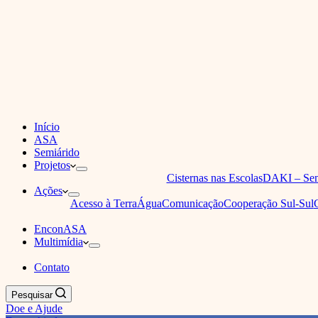
Início
ASA
Semiárido
Projetos
Cisternas nas Escolas
DAKI – Sem
Ações
Acesso à Terra
Água
Comunicação
Cooperação Sul-Sul
EnconASA
Multimídia
Contato
Pesquisar
Doe e Ajude