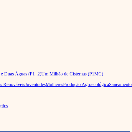
 e Duas Águas (P1+2)
Um Milhão de Cisternas (P1MC)
as Renováveis
Juventudes
Mulheres
Produção Agroecológica
Saneamento
ções