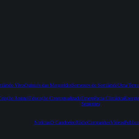
iárido Vivo
Quintais das Margaridas
Sementes do Semiárido
Uma Terra
Criação Animal
Educação Contextualizada
Emergência Climática
Energi
Sementes
Notícias
O Candeeiro
Rádio
Campanhas
Vídeos
Publica