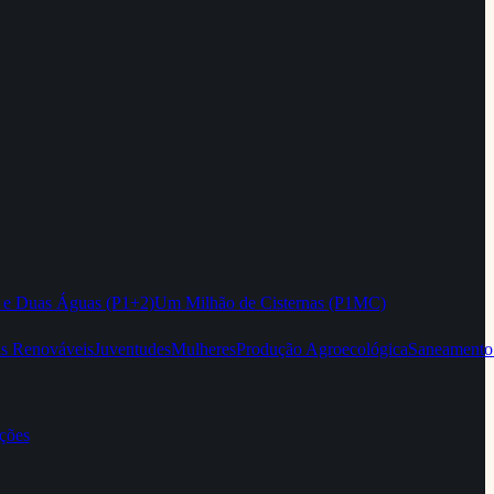
 e Duas Águas (P1+2)
Um Milhão de Cisternas (P1MC)
as Renováveis
Juventudes
Mulheres
Produção Agroecológica
Saneamento
ções