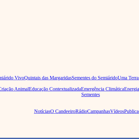
iárido Vivo
Quintais das Margaridas
Sementes do Semiárido
Uma Terra
Criação Animal
Educação Contextualizada
Emergência Climática
Energi
Sementes
Notícias
O Candeeiro
Rádio
Campanhas
Vídeos
Publica