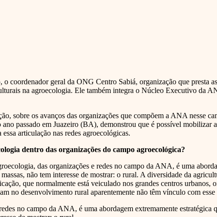
, o coordenador geral da ONG Centro Sabiá, organização que presta ass
turais na agroecologia. Ele também integra o Núcleo Executivo da ANA
cação, sobre os avanços das organizações que compõem a ANA nesse ca
o ano passado em Juazeiro (BA), demonstrou que é possível mobilizar
a essa articulação nas redes agroecológicas.
cologia dentro das organizações do campo agroecológica?
roecologia, das organizações e redes no campo da ANA, é uma abordag
sas, não tem interesse de mostrar: o rural. A diversidade da agricultur
icação, que normalmente está veiculado nos grandes centros urbanos, 
lham no desenvolvimento rural aparentemente não têm vínculo com ess
redes no campo da ANA, é uma abordagem extremamente estratégica qu