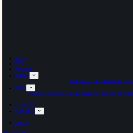
Início
ASA
Semiárido
Projetos
Cisternas nas Escolas
DAKI – Sem
Ações
Acesso à Terra
Água
Comunicação
Cooperação Sul-Sul
EnconASA
Multimídia
Contato
Doe e Ajude