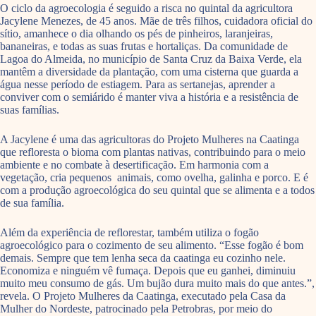
O ciclo da agroecologia é seguido a risca no quintal da agricultora
Jacylene Menezes, de 45 anos. Mãe de três filhos, cuidadora oficial do
sítio, amanhece o dia olhando os pés de pinheiros, laranjeiras,
bananeiras, e todas as suas frutas e hortaliças. Da comunidade de
Lagoa do Almeida, no município de Santa Cruz da Baixa Verde, ela
mantêm a diversidade da plantação, com uma cisterna que guarda a
água nesse período de estiagem. Para as sertanejas, aprender a
conviver com o semiárido é manter viva a história e a resistência de
suas famílias.
A Jacylene é uma das agricultoras do Projeto Mulheres na Caatinga
que refloresta o bioma com plantas nativas, contribuindo para o meio
ambiente e no combate à desertificação. Em harmonia com a
vegetação, cria pequenos animais, como ovelha, galinha e porco. E é
com a produção agroecológica do seu quintal que se alimenta e a todos
de sua família.
Além da experiência de reflorestar, também utiliza o fogão
agroecológico para o cozimento de seu alimento. “Esse fogão é bom
demais. Sempre que tem lenha seca da caatinga eu cozinho nele.
Economiza e ninguém vê fumaça. Depois que eu ganhei, diminuiu
muito meu consumo de gás. Um bujão dura muito mais do que antes.”,
revela. O Projeto Mulheres da Caatinga, executado pela Casa da
Mulher do Nordeste, patrocinado pela Petrobras, por meio do