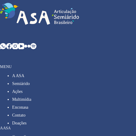
MENU
A ASA
Semiárido
Ações
Multimídia
Enconasa
Contato
Doações
A ASA