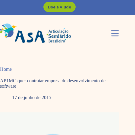
Pular
Doe e Ajude
para
o
conteúdo
Home
AP1MC quer contratar empresa de desenvolvimento de
software
17 de junho de 2015