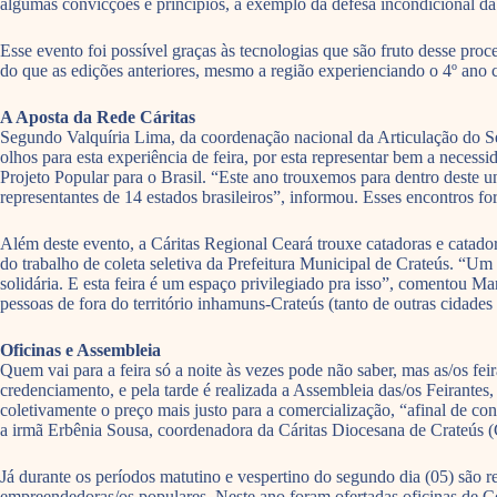
algumas convicções e princípios, a exemplo da defesa incondicional da
Esse evento foi possível graças às tecnologias que são fruto desse pr
do que as edições anteriores, mesmo a região experienciando o 4º ano 
A Aposta da Rede Cáritas
Segundo Valquíria Lima, da coordenação nacional da Articulação do Se
olhos para esta experiência de feira, por esta representar bem a neces
Projeto Popular para o Brasil. “Este ano trouxemos para dentro deste
representantes de 14 estados brasileiros”, informou. Esses encontros fo
Além deste evento, a Cáritas Regional Ceará trouxe catadoras e catador
do trabalho de coleta seletiva da Prefeitura Municipal de Crateús. “U
solidária. E esta feira é um espaço privilegiado pra isso”, comentou M
pessoas de fora do território inhamuns-Crateús (tanto de outras cidades
Oficinas e Assembleia
Quem vai para a feira só a noite às vezes pode não saber, mas as/os fei
credenciamento, e pela tarde é realizada a Assembleia das/os Feirantes
coletivamente o preço mais justo para a comercialização, “afinal de co
a irmã Erbênia Sousa, coordenadora da Cáritas Diocesana de Crateús 
Já durante os períodos matutino e vespertino do segundo dia (05) são re
empreendedoras/os populares. Neste ano foram ofertadas oficinas de Co