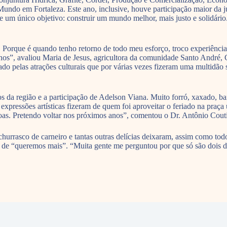
ndo em Fortaleza. Este ano, inclusive, houve participação maior da ju
e um único objetivo: construir um mundo melhor, mais justo e solidário
 Porque é quando tenho retorno de todo meu esforço, troco experiência
os”, avaliou Maria de Jesus, agricultora da comunidade Santo André, Cr
o pelas atrações culturais que por várias vezes fizeram uma multidão s
iros da região e a participação de Adelson Viana. Muito forró, xaxado
s expressões artísticas fizeram de quem foi aproveitar o feriado na praç
boas. Pretendo voltar nos próximos anos”, comentou o Dr. Antônio Cout
hurrasco de carneiro e tantas outras delícias deixaram, assim como tod
de “queremos mais”. “Muita gente me perguntou por que só são dois dia