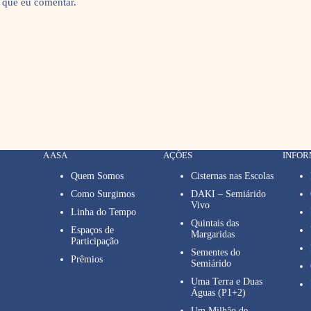
 que eu comentar.
A ASA
AÇÕES
INFO
Quem Somos
Cisternas nas Escolas
Como Surgimos
DAKI – Semiárido
Vivo
Linha do Tempo
Quintais das
Espaços de
Margaridas
Participação
Sementes do
Prêmios
Semiárido
Uma Terra e Duas
Águas (P1+2)
Um Milhão de