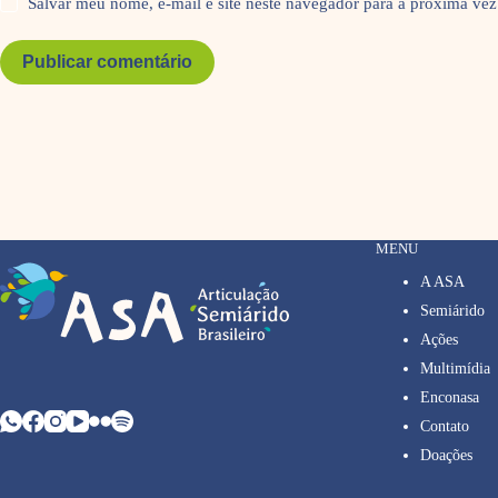
Salvar meu nome, e-mail e site neste navegador para a próxima vez
Publicar comentário
MENU
A ASA
Semiárido
Ações
Multimídia
Enconasa
Contato
Doações