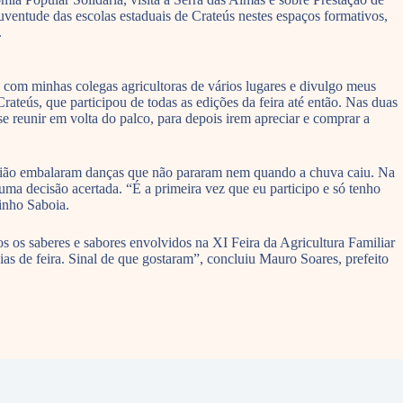
ventude das escolas estaduais de Crateús nestes espaços formativos,
.
 com minhas colegas agricultoras de vários lugares e divulgo meus
ateús, que participou de todas as edições da feira até então. Nas duas
e reunir em volta do palco, para depois irem apreciar e comprar a
, baião embalaram danças que não pararam nem quando a chuva caiu. Na
a uma decisão acertada. “É a primeira vez que eu participo e só tenho
inho Saboia.
os os saberes e sabores envolvidos na XI Feira da Agricultura Familiar
s de feira. Sinal de que gostaram”, concluiu Mauro Soares, prefeito