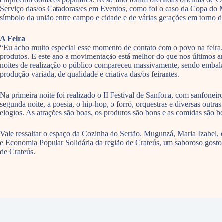
Serviço das/os Catadoras/es em Eventos, como foi o caso da Copa do Mu
símbolo da união entre campo e cidade e de várias gerações em torno d
A Feira
“Eu acho muito especial esse momento de contato com o povo na feira.
produtos. E este ano a movimentação está melhor do que nos últimos an
noites de realização o público compareceu massivamente, sendo embalad
produção variada, de qualidade e criativa das/os feirantes.
Na primeira noite foi realizado o II Festival de Sanfona, com sanfone
segunda noite, a poesia, o hip-hop, o forró, orquestras e diversas outra
elogios. As atrações são boas, os produtos são bons e as comidas são 
Vale ressaltar o espaço da Cozinha do Sertão. Mugunzá, Maria Izabel, c
e Economia Popular Solidária da região de Crateús, um saboroso gosto 
de Crateús.