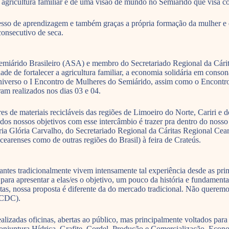
 agricultura familiar e de uma visão de mundo no Semiárido que visa co
ocesso de aprendizagem e também graças a própria formação da mulher e
consecutivo de seca.
miárido Brasileiro (ASA) e membro do Secretariado Regional da Cárita
sidade de fortalecer a agricultura familiar, a economia solidária em co
 universo o I Encontro de Mulheres do Semiárido, assim como o Encont
ram realizados nos dias 03 e 04.
es de materiais recicláveis das regiões de Limoeiro do Norte, Cariri e
m dos nossos objetivos com esse intercâmbio é trazer pra dentro do nos
aria Glória Carvalho, do Secretariado Regional da Cáritas Regional Cea
 cearenses como de outras regiões do Brasil) à feira de Crateús.
rantes tradicionalmente vivem intensamente tal experiência desde as prim
, para apresentar a elas/es o objetivo, um pouco da história e fundame
ntas, nossa proposta é diferente da do mercado tradicional. Não querem
(CDC).
alizadas oficinas, abertas ao público, mas principalmente voltados para
njuntura Hídrica, Grafite, Cordel, Produção e Comercialização, Econom