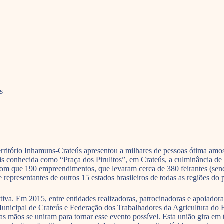
s
erritório Inhamuns-Crateús apresentou a milhares de pessoas ótima am
mais conhecida como “Praça dos Pirulitos”, em Crateús, a culminância
 com que 190 empreendimentos, que levaram cerca de 380 feirantes (sen
epresentantes de outros 15 estados brasileiros de todas as regiões do p
etiva. Em 2015, entre entidades realizadoras, patrocinadoras e apoiadora
Municipal de Crateús e Federação dos Trabalhadores da Agricultura do 
itas mãos se uniram para tornar esse evento possível. Esta união gira em