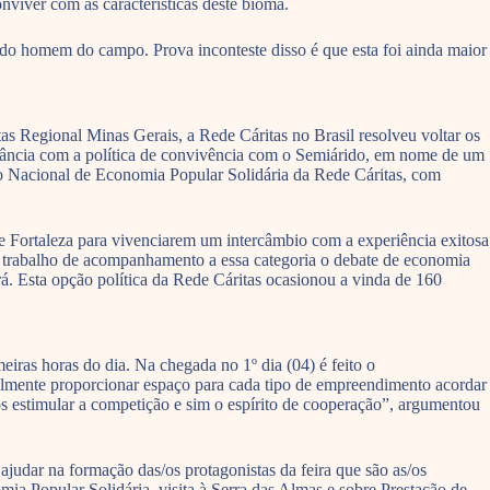
nviver com as características deste bioma.
 do homem do campo. Prova inconteste disso é que esta foi ainda maior
s Regional Minas Gerais, a Rede Cáritas no Brasil resolveu voltar os
nsonância com a política de convivência com o Semiárido, em nome de um
ro Nacional de Economia Popular Solidária da Rede Cáritas, com
 de Fortaleza para vivenciarem um intercâmbio com a experiência exitosa
so trabalho de acompanhamento a essa categoria o debate de economia
rá. Esta opção política da Rede Cáritas ocasionou a vinda de 160
eiras horas do dia. Na chegada no 1º dia (04) é feito o
ntalmente proporcionar espaço para cada tipo de empreendimento acordar
os estimular a competição e sim o espírito de cooperação”, argumentou
 ajudar na formação das/os protagonistas da feira que são as/os
ia Popular Solidária, visita à Serra das Almas e sobre Prestação de