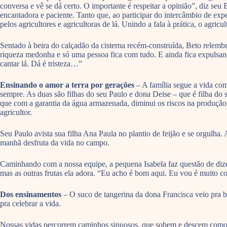
conversa e vê se dá certo. O importante é respeitar a opinião”, diz seu
encantadora e paciente. Tanto que, ao participar do intercâmbio de ex
pelos agricultores e agricultoras de lá. Unindo a fala à prática, o agric
Sentado à beira do calçadão da cisterna recém-construída, Beto relem
riqueza medonha e só uma pessoa fica com tudo. E ainda fica expulsan
cantar lá. Dá é tristeza…”
Ensinando o amor a terra por gerações
– A família segue a vida com
sempre. As duas são filhas do seu Paulo e dona Deise – que é filha do s
que com a garantia da água armazenada, diminui os riscos na produção. 
agricultor.
Seu Paulo avista sua filha Ana Paula no plantio de feijão e se orgulha.
manhã desfruta da vida no campo.
Caminhando com a nossa equipe, a pequena Isabela faz questão de dizer
mas as outras frutas ela adora. “Eu acho é bom aqui. Eu vou é muito c
Dos ensinamentos
– O suco de tangerina da dona Francisca veio pra b
pra celebrar a vida.
Nossas vidas percorrem caminhos sinuosos, que sobem e descem como na 