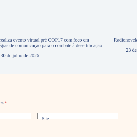
ealiza evento virtual pré COP17 com foco em
Radionovela
tégias de comunicação para o combate à desertificação
23 de
30 de julho de 2026
com
*
Site