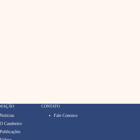
RMAÇÃO
CONTATO
Notícias
Fale Conosco
O Candeeiro
Publicações
Vídeos