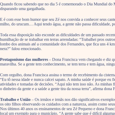
Quando ficou sabendo que no dia 5 é comemorado o Dia Mundial do Meio
disparando uma gargalhada.
E é com esse bom humor que seu Zé nos convida a conhecer seus canteir
milho, do urucum… Aqui tendo água, a gente não passa dificuldade, po
Toda essa disposição não esconde as dificuldades de um passado recent
humilhação de se trabalhar em terras arrendadas: “Trabalhei pros outr
lombo dos animais até a comunidade dos Fernandes, que fica uns 4 km 
nera?” falou emocionado.
Protagonismo das mulheres
– Dona Francisca vem chegando e diz que
maravilha. Se a gente tem conhecimento, se tem terra e tem água, ningu
Com orgulho, dona Francisca assina o termo de recebimento da cisterna 
“Eu tô nessa idade e nunca calcei sapato. A minha saúde é porque eu f
atividades e tomadas de decisões. “Aqui não tem isso não. As minhas fi
o dinheiro da gente e a saúde a gente tira da nossa terra”, afirma dona 
Trabalho e União
– Os irmãos e irmãs nos dão significativos exemplos
os oito filhos observando os cuidados com a natureza, assim como seus
Nos últimos 40 anos os ensinamentos de seu Zé Pequeno e dona Francis
local um exemplo para o município. “A gente sabe que é difícil alguma