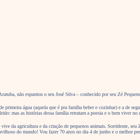
ratuba, não espantou o seu José Silva – conhecido por seu Zé Pequeno 
de primeira água (aquela que é pra família beber e cozinhar) e a de seg
do: mas as histórias dessa família retratam a poesia e o bem viver no
le vive da agricultura e da criação de pequenos animais. Sorridente, se
avilhoso do mundo! Vou fazer 70 anos no dia 4 de junho e o melhor pres