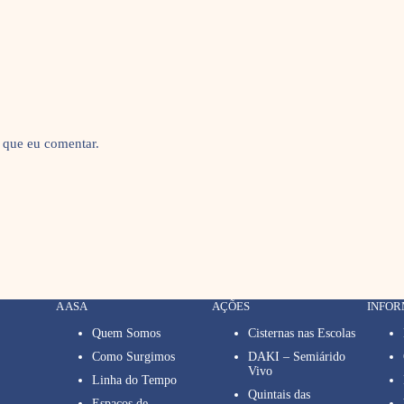
 que eu comentar.
A ASA
AÇÕES
INFO
Quem Somos
Cisternas nas Escolas
Como Surgimos
DAKI – Semiárido
Vivo
Linha do Tempo
Quintais das
Espaços de