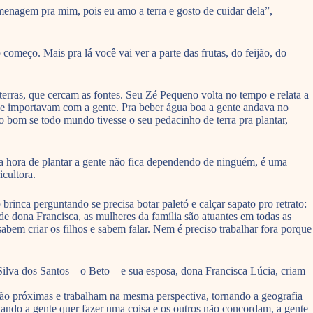
enagem pra mim, pois eu amo a terra e gosto de cuidar dela”,
meço. Mais pra lá você vai ver a parte das frutas, do feijão, do
terras, que cercam as fontes. Seu Zé Pequeno volta no tempo e relata a
a se importavam com a gente. Pra beber água boa a gente andava no
 bom se todo mundo tivesse o seu pedacinho de terra pra plantar,
a hora de plantar a gente não fica dependendo de ninguém, é uma
cultora.
inca perguntando se precisa botar paletó e calçar sapato pro retrato:
de dona Francisca, as mulheres da família são atuantes em todas as
abem criar os filhos e sabem falar. Nem é preciso trabalhar fora porque
Silva dos Santos – o Beto – e sua esposa, dona Francisca Lúcia, criam
são próximas e trabalham na mesma perspectiva, tornando a geografia
uando a gente quer fazer uma coisa e os outros não concordam, a gente