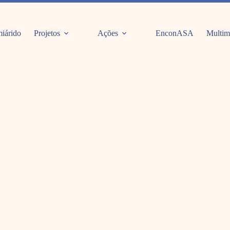
iárido
Projetos
Ações
EnconASA
Multim