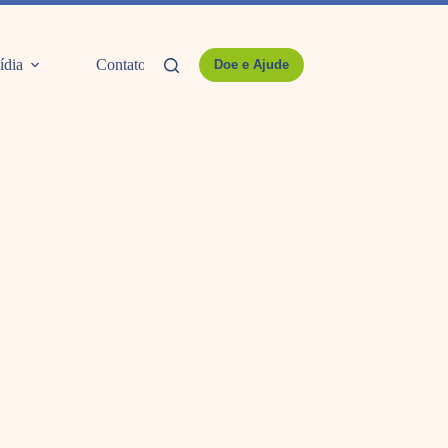
ídia
Contato
Doe e Ajude