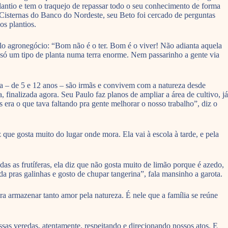
plantio e tem o traquejo de repassar todo o seu conhecimento de forma
 Cisternas do Banco do Nordeste, seu Beto foi cercado de perguntas
os plantios.
elo agronegócio: “Bom não é o ter. Bom é o viver! Não adianta aquela
só um tipo de planta numa terra enorme. Nem passarinho a gente via
la – de 5 e 12 anos – são irmãs e convivem com a natureza desde
finalizada agora. Seu Paulo faz planos de ampliar a área de cultivo, já
 era o que tava faltando pra gente melhorar o nosso trabalho”, diz o
 que gosta muito do lugar onde mora. Ela vai à escola à tarde, e pela
s as frutíferas, ela diz que não gosta muito de limão porque é azedo,
 pras galinhas e gosto de chupar tangerina”, fala mansinho a garota.
a armazenar tanto amor pela natureza. É nele que a família se reúne
sas veredas, atentamente, respeitando e direcionando nossos atos. E