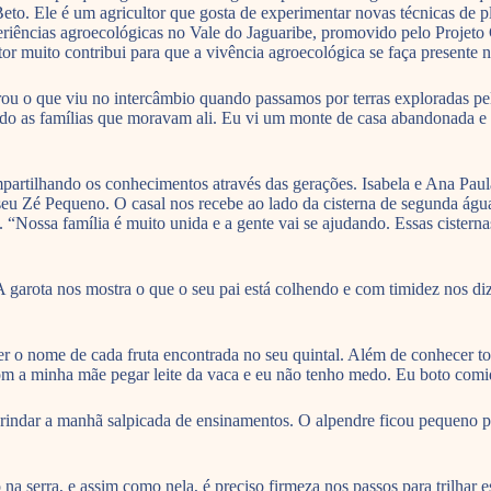
 Beto. Ele é um agricultor que gosta de experimentar novas técnicas de 
periências agroecológicas no Vale do Jaguaribe, promovido pelo Projeto
ultor muito contribui para que a vivência agroecológica se faça presente n
brou o que viu no intercâmbio quando passamos por terras exploradas p
do as famílias que moravam ali. Eu vi um monte de casa abandonada e 
partilhando os conhecimentos através das gerações. Isabela e Ana Pau
eu Zé Pequeno. O casal nos recebe ao lado da cisterna de segunda água, 
“Nossa família é muito unida e a gente vai se ajudando. Essas cisternas
 A garota nos mostra o que o seu pai está colhendo e com timidez nos diz
 o nome de cada fruta encontrada no seu quintal. Além de conhecer toda
om a minha mãe pegar leite da vaca e eu não tenho medo. Eu boto comida
rindar a manhã salpicada de ensinamentos. O alpendre ficou pequeno pr
serra, e assim como nela, é preciso firmeza nos passos para trilhar es