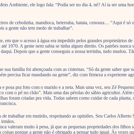
 Ambiente, ele logo fala: “Podia ser no dia 4, né? Aí ia ser uma hom
os de cebolinha, mandioca, beterraba, batata, cenoura… “Aqui é só o co
is a gente não tem medo de trabalhar”.
e, em que o acesso à água era impedido pelos grandes proprietários de 
os até 1970. A gente nem sabia se tinha algum direito. Os patrões nunc
daqui. Depois que a gente conseguiu a nossa terrinha, tudo mudou. Tão
 sua família foi abençoada com as cisternas. “Só da gente saber que n
ém precisa ficar mandando na gente”, diz com firmeza a experiente agri
e posa pra foto com o marido e a neta. Mais uma vez, seu Zé Pequeno br
ico com o pé no chão”. Mais uma das pérolas do sábio agricultor. Além 
lhas foram criadas pra vida. Todas sabem como cuidar de cada planta, s
Francisca.
 de trabalhar em mutirão, respeitando as opiniões. Seu Carlos Alberto 
 irmãos.
ca valeram muito à pena, já que as pequenas propriedades dos filhos 
s coisas porque a gente não é obrigado a pensar tudo igual. Às vezes q