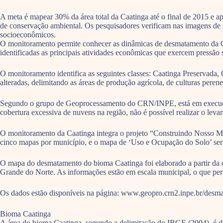
A meta é mapear 30% da área total da Caatinga até o final de 2015 e ap
de conservação ambiental. Os pesquisadores verificam nas imagens de s
socioeconômicos.
O monitoramento permite conhecer as dinâmicas de desmatamento da Ca
identificadas as principais atividades econômicas que exercem pressão s
O monitoramento identifica as seguintes classes: Caatinga Preservada,
alteradas, delimitando as áreas de produção agrícola, de culturas perene
Segundo o grupo de Geoprocessamento do CRN/INPE, está em execução 
cobertura excessiva de nuvens na região, não é possível realizar o lev
O monitoramento da Caatinga integra o projeto “Construindo Nosso Ma
cinco mapas por município, e o mapa de ‘Uso e Ocupação do Solo’ serv
O mapa do desmatamento do bioma Caatinga foi elaborado a partir da c
Grande do Norte. As informações estão em escala municipal, o que perm
Os dados estão disponíveis na página: www.geopro.crn2.inpe.br/desm
Bioma Caatinga
A área do bioma Caatinga, segundo a delimitação do IBGE (2004), é de 