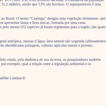
e 31,2 milhões, sendo que 53% são bovinos. O superpastoreio é uma
ta ao Brasil. O termo “Caatinga” designa uma vegetação dominante, que
or apresentar fauna e flora únicas, formada por uma vasta
e pelo menos 932 espécies já foram registradas para a região, das quais
etal antrópica, massas d´água, área natural não vegetada (afloramentos
o identificadas pastagens, culturas agrícolas anuais e perenes,
eito estufa, pela dinâmica de uso da terra, os pesquisadores também
or exemplo, qual a relação entre a legislação ambiental e os
télite Landsat-8: