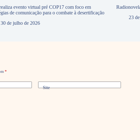
ealiza evento virtual pré COP17 com foco em
Radionovela
tégias de comunicação para o combate à desertificação
23 de
30 de julho de 2026
com
*
Site