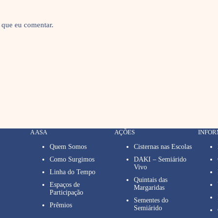
 que eu comentar.
A ASA
AÇÕES
INFO
Quem Somos
Cisternas nas Escolas
Como Surgimos
DAKI – Semiárido
Vivo
Linha do Tempo
Quintais das
Espaços de
Margaridas
Participação
Sementes do
Prêmios
Semiárido