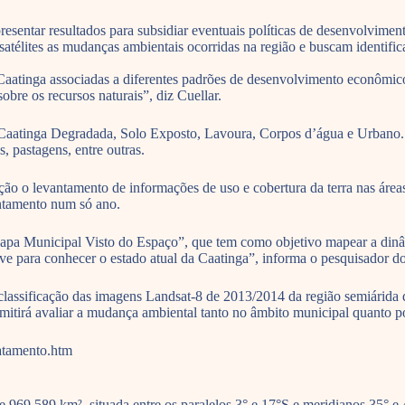
resentar resultados para subsidiar eventuais políticas de desenvolvime
atélites as mudanças ambientais ocorridas na região e buscam identifi
atinga associadas a diferentes padrões de desenvolvimento econômico.
obre os recursos naturais”, diz Cuellar.
 Caatinga Degradada, Solo Exposto, Lavoura, Corpos d’água e Urbano. Co
s, pastagens, entre outras.
o levantamento de informações de uso e cobertura da terra nas áreas
antamento num só ano.
pa Municipal Visto do Espaço”, que tem como objetivo mapear a dinâmi
e para conhecer o estado atual da Caatinga”, informa o pesquisador d
lassificação das imagens Landsat-8 de 2013/2014 da região semiárida 
itirá avaliar a mudança ambiental tanto no âmbito municipal quanto po
atamento.htm
969.589 km², situada entre os paralelos 3° e 17°S e meridianos 35° e 