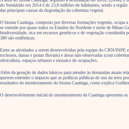
do Semiárido em 2014 é de 23,8 milhões de habitantes, sendo a regiã
das principais causas da degradação da cobertura vegetal.
O bioma Caatinga, composto por diversas formações vegetais, ocupa a 
se estende por quase todos os Estados do Nordeste e norte de Minas Ger
biodiversidade, rica em recursos genéticos e de vegetação constituída p
380 são endêmicas.
Entre as atividades a serem desenvolvidas pela equipe do CRN/INPE est
rochosos, dunas e praias fluviais) e áreas não-observadas (com cobertur
silvicultura, espaços urbanos e mosaico de ocupações.
Além da geração de dados básicos para atender às demandas atuais rela
querem entender o impacto que as políticas públicas de uso da terra p
resultados do monitoramento do bioma Caatinga, como explica Guilh
O desenvolvimento inicial do monitoramento da Caatinga apresenta os se