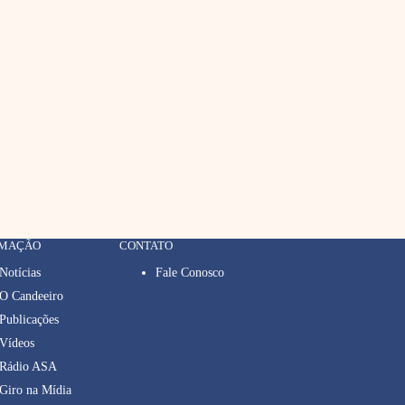
RMAÇÃO
CONTATO
Notícias
Fale Conosco
O Candeeiro
Publicações
Vídeos
Rádio ASA
Giro na Mídia