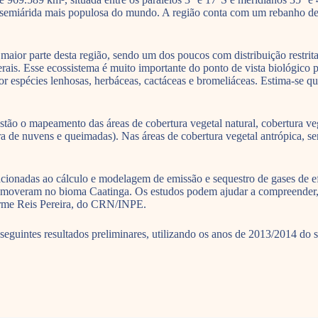
o semiárida mais populosa do mundo. A região conta com um rebanho d
maior parte desta região, sendo um dos poucos com distribuição restri
ais. Esse ecossistema é muito importante do ponto de vista biológico p
or espécies lenhosas, herbáceas, cactáceas e bromeliáceas. Estima-se qu
ão o mapeamento das áreas de cobertura vegetal natural, cobertura veg
a de nuvens e queimadas). Nas áreas de cobertura vegetal antrópica, serã
cionadas ao cálculo e modelagem de emissão e sequestro de gases de ef
romoveram no bioma Caatinga. Os estudos podem ajudar a compreender, p
erme Reis Pereira, do CRN/INPE.
guintes resultados preliminares, utilizando os anos de 2013/2014 do sa