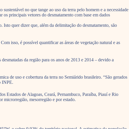
nto sustentável no que tange ao uso da terra pelo homem e a necessidade
car os principais vetores do desmatamento com base em dados
 Isto quer dizer que, além da delimitação do desmatamento, são
m isso, é possível quantificar as áreas de vegetação natural e as
 desmatadas da região para os anos de 2013 e 2014 – devido a
ca de uso e cobertura da terra no Semiárido brasileiro. “São gerados
o INPE.
dos Estados de Alagoas, Ceará, Pernambuco, Paraíba, Piauí e Rio
r microrregião, mesorregião e por estado.
45°W, e cobre 9,92% do território nacional. A estimativa da população