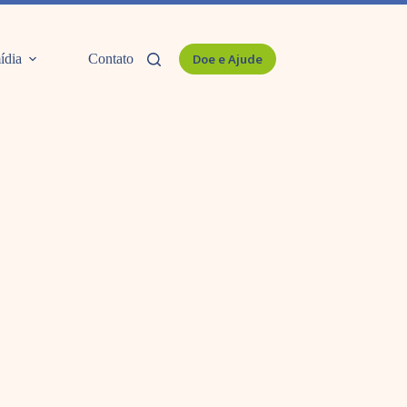
ídia
Contato
Doe e Ajude