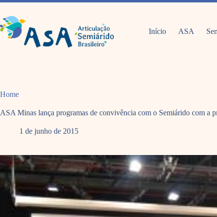
Pular
para
o
conteúdo
Início
ASA
Sem
Home
ASA Minas lança programas de convivência com o Semiárido com a pres
1 de junho de 2015