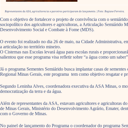
Representantes da ASA, agricultores/as e parceiros participaram do lançamento. | Foto: Regiane Ferreira.
Com o objetivo de fortalecer o projeto de convivência com o semiárid
sociopolítico dos agricultores e agricultoras, a Articulação Semiári
Desenvolvimento Social e Combate à Fome (MDS).
O evento foi realizado no dia 26 de maio, na Cidade Administrativa,
a articulação no território mineiro.
O Cisternas nas Escolas levará água para escolas rurais e proporcion
salientou que esse programa visa refletir sobre “a água como um saber”
Já o programa Sementes Semiárido busca implantar casas de sementes comu
Regional Minas Gerais, este programa tem como objetivo resgatar e pre
Segundo Leninha Alves, coordenadora executiva da ASA Minas, o mome
democratização da terra e da água.
Além de representantes da ASA, estavam agricultores e agricultoras do
de Minas Gerais, Ministério do Desenvolvimento Agrário, Emater, dent
com o Governo de Minas.
No painel de lançamento do Programa o coordenador do programa Seme