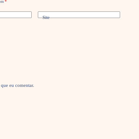
com
*
Site
 que eu comentar.