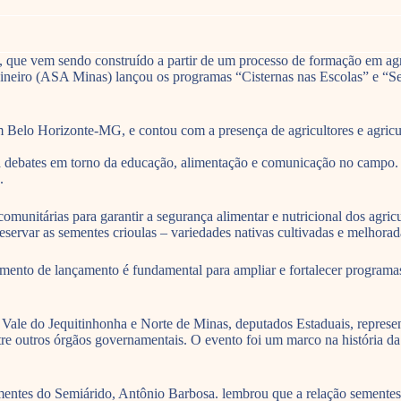
o, que vem sendo construído a partir de um processo de formação em ag
do Mineiro (ASA Minas) lançou os programas “Cisternas nas Escolas” e 
 em Belo Horizonte-MG, e contou com a presença de agricultores e agr
ará debates em torno da educação, alimentação e comunicação no campo
.
nitárias para garantir a segurança alimentar e nutricional dos agricult
servar as sementes crioulas – variedades nativas cultivadas e melhorad
nto de lançamento é fundamental para ampliar e fortalecer programa
 Vale do Jequitinhonha e Norte de Minas, deputados Estaduais, represe
re outros órgãos governamentais. O evento foi um marco na história da
ntes do Semiárido, Antônio Barbosa. lembrou que a relação sementes