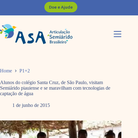
Pular
Doe e Ajude
para
o
conteúdo
Home
P1+2
Alunos do colégio Santa Cruz, de São Paulo, visitam
Semiárido piauiense e se maravilham com tecnologias de
captação de água
1 de junho de 2015