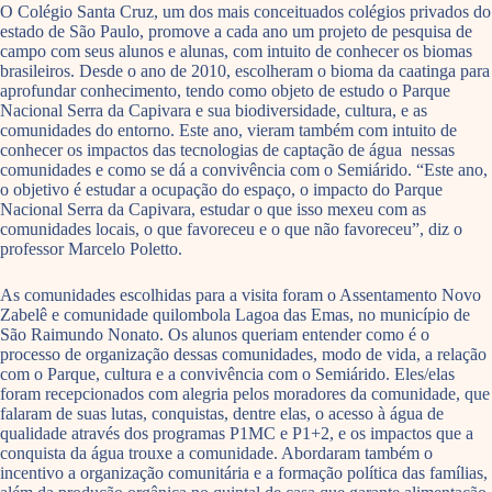
O Colégio Santa Cruz, um dos mais conceituados colégios privados do
estado de São Paulo, promove a cada ano um projeto de pesquisa de
campo com seus alunos e alunas, com intuito de conhecer os biomas
brasileiros. Desde o ano de 2010, escolheram o bioma da caatinga para
aprofundar conhecimento, tendo como objeto de estudo o Parque
Nacional Serra da Capivara e sua biodiversidade, cultura, e as
comunidades do entorno. Este ano, vieram também com intuito de
conhecer os impactos das tecnologias de captação de água nessas
comunidades e como se dá a convivência com o Semiárido. “Este ano,
o objetivo é estudar a ocupação do espaço, o impacto do Parque
Nacional Serra da Capivara, estudar o que isso mexeu com as
comunidades locais, o que favoreceu e o que não favoreceu”, diz o
professor Marcelo Poletto.
As comunidades escolhidas para a visita foram o Assentamento Novo
Zabelê e comunidade quilombola Lagoa das Emas, no município de
São Raimundo Nonato. Os alunos queriam entender como é o
processo de organização dessas comunidades, modo de vida, a relação
com o Parque, cultura e a convivência com o Semiárido. Eles/elas
foram recepcionados com alegria pelos moradores da comunidade, que
falaram de suas lutas, conquistas, dentre elas, o acesso à água de
qualidade através dos programas P1MC e P1+2, e os impactos que a
conquista da água trouxe a comunidade. Abordaram também o
incentivo a organização comunitária e a formação política das famílias,