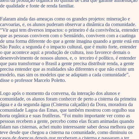
além da produção orgânica no quintal de casa que garante alimentação
de qualidade e fonte de renda familiar.
Falaram ainda das ameaças como os grandes projetos: mineração e
carvoarias, e, os alunos puderam observar a dinâmica da comunidade.
“Vir aqui tem diversos impactos: o primeiro é da convivência, entender
que as pessoas convivem com o Semiárido, convivem com a caatinga
de uma forma diferente do que a gente imagina quando a gente está em
São Paulo; a segunda é o impacto cultural, que é muito forte, entender
o que acontece aqui: a produção de cultura, isso favorece demais o
desenvolvimento de nossos alunos, e, o terceiro é político, é entender
que para transformar o Brasil a gente precisa distribuir renda, a gente
precisa entender que as realidades são diferentes e que não existe um
modelo, mas sim os modelos que se adaptam a cada comunidade”,
disse o professor Marcelo Poletto.
Logo após o momento da conversa, da interação dos alunos e
comunidade, os alunos foram conhecer de perto a cisterna da primeira
água e a da segunda água (Cisterna calçadão) da Dora, moradora da
comunidade Lagoa das Emas, que também mostrou com orgulho sua
horta orgânica e suas frutíferas. “Foi muito importante ver como as
pessoas recebem a gente, percebo como elas ficam animadas quando
falam nas cisternas, achei muito interessante saber dessa melhora que
teve desde que chegou a cisterna na comunidade, como diminuiu os
casos de doenças depois que receberam a cisterna e passaram a ter