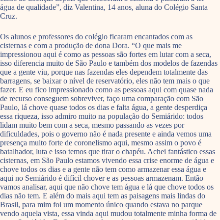
água de qualidade”, diz Valentina, 14 anos, aluna do Colégio Santa
Cruz.
Os alunos e professores do colégio ficaram encantados com as
cisternas e com a produção de dona Dora. “O que mais me
impressionou aqui é como as pessoas são fortes em lutar com a seca,
isso diferencia muito de São Paulo e também dos modelos de fazendas
que a gente viu, porque nas fazendas eles dependem totalmente das
barragens, se baixar o nível de reservatório, eles não tem mais o que
fazer. E eu fico impressionado como as pessoas aqui com quase nada
de recurso conseguem sobreviver, faço uma comparação com São
Paulo, lá chove quase todos os dias e falta água, a gente desperdiça
essa riqueza, isso admiro muito na população do Semiárido: todos
lidam muito bem com a seca, mesmo passando as vezes por
dificuldades, pois o governo não é nada presente e ainda vemos uma
presença muito forte de coronelismo aqui, mesmo assim o povo é
batalhador, luta e isso temos que tirar o chapéu. Achei fantástico essas
cisternas, em São Paulo estamos vivendo essa crise enorme de água e
chove todos os dias e a gente não tem como armazenar essa água e
aqui no Semiárido é difícil chover e as pessoas armazenam. Então
vamos analisar, aqui que não chove tem água e lá que chove todos os
dias não tem. E além do mais aqui tem as paisagens mais lindas do
Brasil, para mim foi um momento único quando estava no parque
vendo aquela vista, essa vinda aqui mudou totalmente minha forma de