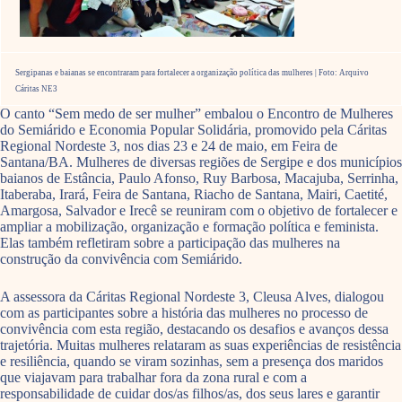
Sergipanas e baianas se encontraram para fortalecer a organização política das mulheres | Foto: Arquivo
Cáritas NE3
O canto “Sem medo de ser mulher” embalou o Encontro de Mulheres
do Semiárido e Economia Popular Solidária, promovido pela Cáritas
Regional Nordeste 3, nos dias 23 e 24 de maio, em Feira de
Santana/BA. Mulheres de diversas regiões de Sergipe e dos municípios
baianos de Estância, Paulo Afonso, Ruy Barbosa, Macajuba, Serrinha,
Itaberaba, Irará, Feira de Santana, Riacho de Santana, Mairi, Caetité,
Amargosa, Salvador e Irecê se reuniram com o objetivo de fortalecer e
ampliar a mobilização, organização e formação política e feminista.
Elas também refletiram sobre a participação das mulheres na
construção da convivência com Semiárido.
A assessora da Cáritas Regional Nordeste 3, Cleusa Alves, dialogou
com as participantes sobre a história das mulheres no processo de
convivência com esta região, destacando os desafios e avanços dessa
trajetória. Muitas mulheres relataram as suas experiências de resistência
e resiliência, quando se viram sozinhas, sem a presença dos maridos
que viajavam para trabalhar fora da zona rural e com a
responsabilidade de cuidar dos/as filhos/as, dos seus lares e garantir