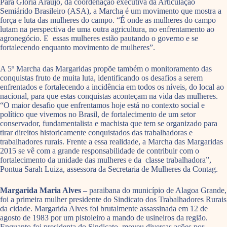
Para Glória Araújo, da coordenação executiva da Articulação
Semiárido Brasileiro (ASA), a Marcha é um movimento que mostra a
força e luta das mulheres do campo. “É onde as mulheres do campo
lutam na perspectiva de uma outra agricultura, no enfrentamento ao
agronegócio. E essas mulheres estão pautando o governo e se
fortalecendo enquanto movimento de mulheres”.
A 5º Marcha das Margaridas propõe também o monitoramento das
conquistas fruto de muita luta, identificando os desafios a serem
enfrentados e fortalecendo a incidência em todos os níveis, do local ao
nacional, para que estas conquistas aconteçam na vida das mulheres.
“O maior desafio que enfrentamos hoje está no contexto social e
político que vivemos no Brasil, de fortalecimento de um setor
conservador, fundamentalista e machista que tem se organizado para
tirar direitos historicamente conquistados das trabalhadoras e
trabalhadores rurais. Frente a essa realidade, a Marcha das Margaridas
2015 se vê com a grande responsabilidade de contribuir com o
fortalecimento da unidade das mulheres e da classe trabalhadora”,
Pontua Sarah Luiza, assessora da Secretaria de Mulheres da Contag.
Margarida Maria Alves –
paraibana do município de Alagoa Grande,
foi a primeira mulher presidente do Sindicato dos Trabalhadores Rurais
da cidade. Margarida Alves foi brutalmente assassinada em 12 de
agosto de 1983 por um pistoleiro a mando de usineiros da região.
Enquanto foi presidenta do Sindicato, moveu diversas ações por