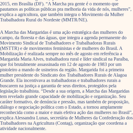
2015, em Brasília (DF). “A Marcha pra gente é o momento que
pautamos as políticas públicas pra melhoria da vida de nós, mulheres”,
explica a agricultora, que também integra o Movimento da Mulher
Trabalhadora Rural do Nordeste (MMTR/NE).
A Marcha das Margaridas é uma ação estratégica das mulheres do
campo, da floresta e das águas, que integra a agenda permanente do
Movimento Sindical de Trabalhadores e Trabalhadoras Rurais
(MSTTR) e de movimentos feministas e de mulheres do Brasil. A
Mobilização é realizada sempre no mês de agosto em referência a
Margarida Maria Alves, trabalhadora rural e líder sindical na Paraíba,
que foi brutalmente assassinada em 12 de agosto de 1983 por um
pistoleiro a mando de usineiros da região. Margarida foi a primeira
mulher presidente do Sindicato dos Trabalhadores Rurais de Alagoa
Grande. Ela incentivava as trabalhadoras e trabalhadores rurais a
buscarem na justiça a garantia de seus direitos, protegidos pela
legislação trabalhista. “Desde a sua origem, a Marcha das Margaridas
tem revelado grande capacidade de mobilização e organização. Seu
caráter formativo, de denúncia e pressão, mas também de proposição,
diálogo e negociação política com o Estado, a tornou amplamente
reconhecida como a maior e mais efetiva ação das mulheres no Brasil”,
explica Alessandra Lunas, secretária de Mulheres da Confederação dos
Trabalhadores na Agricultura (Contag), organização que coordena a
atividade nacionalmente.