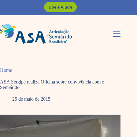
Pular
Doe e Ajude
para
o
conteúdo
Home
ASA Sergipe realiza Oficina sobre convivência com o
Semiárido
25 de maio de 2015