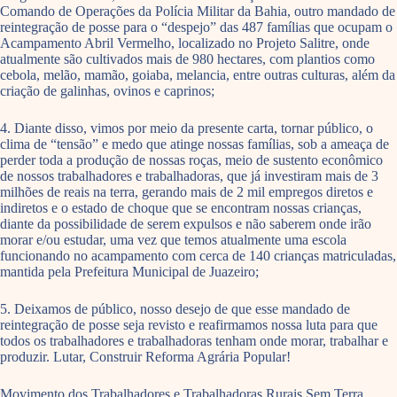
Comando de Operações da Polícia Militar da Bahia, outro mandado de
reintegração de posse para o “despejo” das 487 famílias que ocupam o
Acampamento Abril Vermelho, localizado no Projeto Salitre, onde
atualmente são cultivados mais de 980 hectares, com plantios como
cebola, melão, mamão, goiaba, melancia, entre outras culturas, além da
criação de galinhas, ovinos e caprinos;
4. Diante disso, vimos por meio da presente carta, tornar público, o
clima de “tensão” e medo que atinge nossas famílias, sob a ameaça de
perder toda a produção de nossas roças, meio de sustento econômico
de nossos trabalhadores e trabalhadoras, que já investiram mais de 3
milhões de reais na terra, gerando mais de 2 mil empregos diretos e
indiretos e o estado de choque que se encontram nossas crianças,
diante da possibilidade de serem expulsos e não saberem onde irão
morar e/ou estudar, uma vez que temos atualmente uma escola
funcionando no acampamento com cerca de 140 crianças matriculadas,
mantida pela Prefeitura Municipal de Juazeiro;
5. Deixamos de público, nosso desejo de que esse mandado de
reintegração de posse seja revisto e reafirmamos nossa luta para que
todos os trabalhadores e trabalhadoras tenham onde morar, trabalhar e
produzir. Lutar, Construir Reforma Agrária Popular!
Movimento dos Trabalhadores e Trabalhadoras Rurais Sem Terra