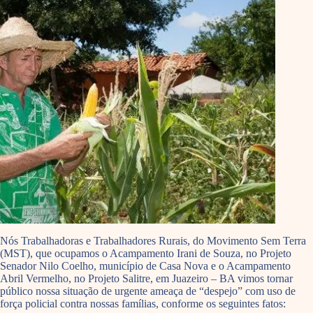
Nós Trabalhadoras e Trabalhadores Rurais, do Movimento Sem Terra
(MST), que ocupamos o Acampamento Irani de Souza, no Projeto
Senador Nilo Coelho, município de Casa Nova e o Acampamento
Abril Vermelho, no Projeto Salitre, em Juazeiro – BA vimos tornar
público nossa situação de urgente ameaça de “despejo” com uso de
força policial contra nossas famílias, conforme os seguintes fatos: