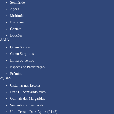
Semiárido
Ações
Multimídia
Enconasa
Contato
Doações
A ASA
Quem Somos
Como Surgimos
Linha do Tempo
Espaços de Participação
Prêmios
AÇÕES
Cisternas nas Escolas
DAKI – Semiárido Vivo
Quintais das Margaridas
Sementes do Semiárido
Uma Terra e Duas Águas (P1+2)