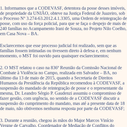
1. Informamos que a CODEVASF, detentora da posse desses imóveis,
de propriedade da UNIÃO, obteve na Justiça Federal de Juazeiro, sob
o Processo Nº 3.274-63.2012.4.1.3305, uma Ordem de reintegração de
posse, com uso da força policial, para que se faça o despejo de mais de
240 famílias no Acampamento Irani de Souza, no Projeto Nilo Coelho,
em Casa Nova – BA.
Esclarecemos que esse processo judicial foi realizado, sem que as
famílias fossem intimadas ou tivessem direto à defesa e, em nenhum
momento, o MST foi ouvido para quaisquer esclarecimentos;
2. O MST relatou o caso na 836º Reunião da Comissão Nacional de
Combate à Violência no Campo, realizada em Salvador – BA, no
último dia 13 de maio de 2015, quando a Secretaria de Direitos
Humanos da Presidência da República recomendou à CODEVASF, a
suspensão do mandado de reintegração de posse e o representante da
mesma, Dr. Leandro Sérgio P. Gaudenzi assumiu o compromisso de
fazer gestão, com urgência, no sentido de a CODEVASF discutir a
suspensão do cumprimento do mandato, mas até a presente data de 18
de maio, não obtivemos nenhuma resposta por parte da CODEVASF;
3. Durante a reunião, chegou às mãos do Major Marcos Vinício
Vergne de Carvalho, Coordenador de Mediação de Conflitos do