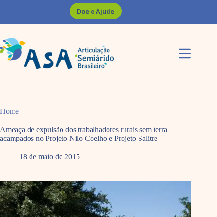
Pular
Doe e Ajude
para
o
conteúdo
Home
Ameaça de expulsão dos trabalhadores rurais sem terra
acampados no Projeto Nilo Coelho e Projeto Salitre
18 de maio de 2015