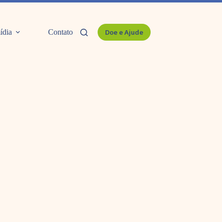
ídia
Contato
Doe e Ajude