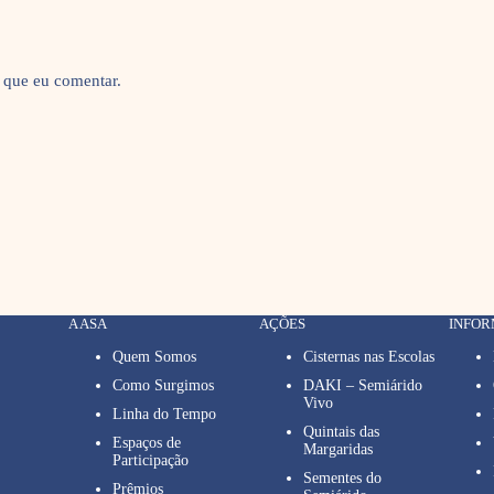
 que eu comentar.
A ASA
AÇÕES
INFO
Quem Somos
Cisternas nas Escolas
Como Surgimos
DAKI – Semiárido
Vivo
Linha do Tempo
Quintais das
Espaços de
Margaridas
Participação
Sementes do
Prêmios