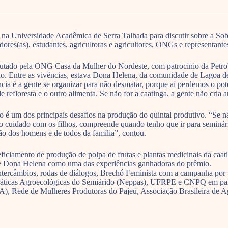
 na Universidade Acadêmica de Serra Talhada para discutir sobre a So
s(as), estudantes, agricultoras e agricultores, ONGs e representantes
ecutado pela ONG Casa da Mulher do Nordeste, com patrocínio da Petro
do. Entre as vivências, estava Dona Helena, da comunidade de Lagoa d
ncia é a gente se organizar para não desmatar, porque aí perdemos o pot
refloresta e o outro alimenta. Se não for a caatinga, a gente não cria a
o é um dos principais desafios na produção do quintal produtivo. “Se n
o cuidado com os filhos, compreende quando tenho que ir para seminári
o dos homens e de todos da família”, contou.
ciamento de produção de polpa de frutas e plantas medicinais da caatin
 de Dona Helena como uma das experiências ganhadoras do prêmio.
tercâmbios, rodas de diálogos, Brechó Feminista com a campanha por u
e Práticas Agroecológicas do Semiárido (Neppas), UFRPE e CNPQ em pa
PA), Rede de Mulheres Produtoras do Pajeú, Associação Brasileira 