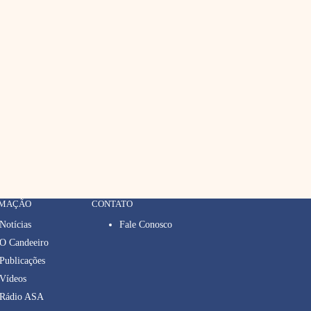
RMAÇÃO
CONTATO
Notícias
Fale Conosco
O Candeeiro
Publicações
Vídeos
Rádio ASA