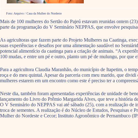
Foto: Arquivo / Casa da Mulher do Nordeste
Mais de 100 mulheres do Sertão do Pajeú estavam reunidas ontem (23)
parte da programação do V Seminário NEPPAS, que envolve pesquisadore
As agricultoras que fazem parte do Projeto Mulheres na Caatinga, ex
suas experiências e desafios por uma alimentação saudável no Semiári
potencial alimentício da caatinga para a criação de animais. “A experiê
100 mudas, e entre um pé e outro, planto um pé de mulungu, por que ele 
Para a agricultora Claudia Maranhão, do município de Itapetim, o temp
roça e do meu quintal. Apesar da parceria com meu marido, que dividi 
mulheres estarem em um encontro como este é preciso ter a compreensã
Neste dia, também foram apresentadas experiências de unidade de benefi
lançamento do Livro do Prêmio Margarida Alves, que teve a história
O V Seminário do NEPPAS vai até sábado (25), com a realização de in
troca de sementes. A realização é do Núcleo de Estudos, Pesquisas 
Mulher do Nordeste e Cecor; Instituto Agronômico de Pernambuco (I