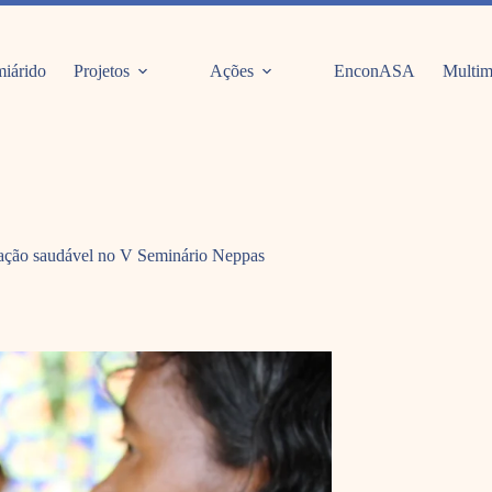
iárido
Projetos
Ações
EnconASA
Multim
ntação saudável no V Seminário Neppas