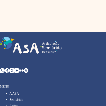
MENU
A ASA
Semiárido
Ações