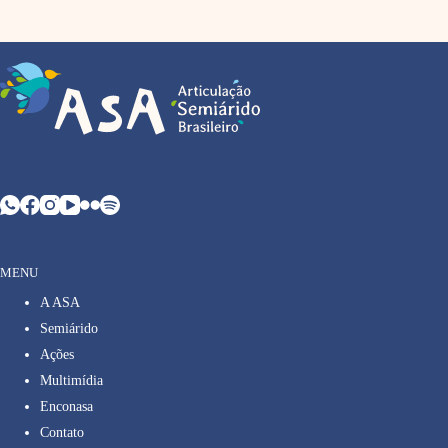
MENU
A ASA
Semiárido
Ações
Multimídia
Enconasa
Contato