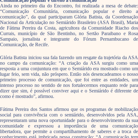
Comunicação popular e direito à comunicação
Ainda no primeiro dia do Encontro, foi realizada a mesa de debate:
“Comunicação Comunitária, comunicação popular e direito a
comunicação”, da qual participaram Glória Batista, da Coordenação
Nacional da Articulação no Semiárido Brasileiro (ASA Brasil), Maria
de Fátima Pereira da Costa, agricultora da Comunidade Riacho dos
Currais, município de São Bentinho, no Sertão Paraibano e Rosa
Sampaio, jornalista e integrante do Fórum Pernambucano de
Comunicação, de Recife.
Glória Batista iniciou sua fala fazendo um resgate da trajetória da ASA
no campo da comunicação: “A criação da ASA surgiu como uma
resposta a uma conjuntura em que o Semiárido era mostrado como um
lugar feio, sem vida, não próspero. Então nós desencadeamos o nosso
primeiro processo de comunicação, que foi entre as entidades, um
intenso processo no sentido de nos fortalecermos enquanto rede para
dizer que sim, é possível conviver aqui e o Semiárido é diferente de
como é mostrado”, afirmou.
Fátima Pereira dos Santos afirmou que os programas de mobilização
social para convivência com o semiárido, desenvolvidos pela ASA,
representaram uma nova oportunidade para o desenvolvimento da sua
comunidade e expressou a importância de uma comunicação
libertadora, que permite a compartilhamento de saberes e a troca de
conhecimento está imbricada nessa construção: “A comunicação tem