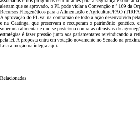
associados e dos programas estruturantes para a segurança e soberania 
alertam que se aprovado, o PL pode violar a Convenção n.º 169 da Or
Recursos Fitogenéticos para a Alimentação e Agricultura/FAO (TIRFAA
A aprovação do PL vai na contramão de todo a ação desenvolvida pela 
e na Caatinga, que preservam e recuperam o patrimônio genético, em
soberania alimentar e que se posiciona contra as ofensivas do agrone
estratégias é fazer pressão junto aos parlamentares reivindicando a 
pela lei. A proposta entra em votação novamente no Senado na próxima 
Leia a moção na íntegra
aqui.
Relacionadas