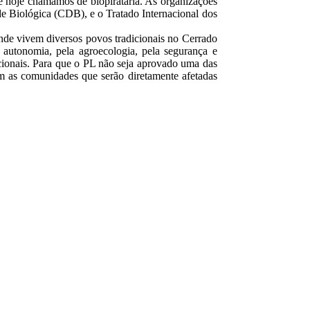
que hoje chamamos de biopirataria. As organizações
e Biológica (CDB), e o Tratado Internacional dos
nde vivem diversos povos tradicionais no Cerrado
 autonomia, pela agroecologia, pela segurança e
icionais. Para que o PL não seja aprovado uma das
com as comunidades que serão diretamente afetadas