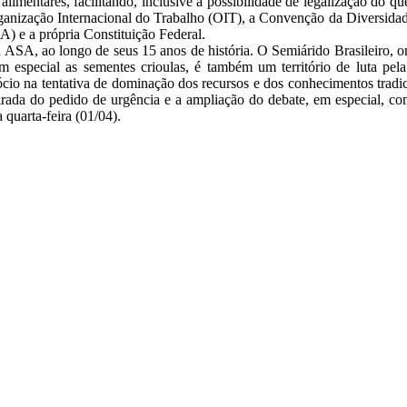
alimentares, facilitando, inclusive a possibilidade de legalização do 
ganização Internacional do Trabalho (OIT), a Convenção da Diversidad
) e a própria Constituição Federal.
ASA, ao longo de seus 15 anos de história. O Semiárido Brasileiro, o
 especial as sementes crioulas, é também um território de luta pela
gócio na tentativa de dominação dos recursos e dos conhecimentos trad
retirada do pedido de urgência e a ampliação do debate, em especial, 
quarta-feira (01/04).