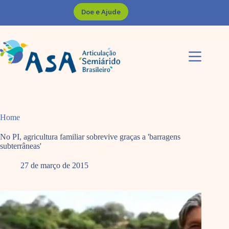
Pular
Doe e Ajude
para
o
conteúdo
Home
No PI, agricultura familiar sobrevive graças a 'barragens
subterrâneas'
27 de março de 2015