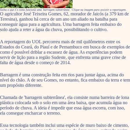
Saiba o que é e como funciona uma 'barragem subterrânea'. Clique na imagem para assistir a reportagem.
O agricultor José Teixeira Gomes, 62, morador de Jaicós (a 379 km de
Teresina), ganhou há cerca de um ano um aliado na batalha para
conseguir água para a agricultura. Uma barragem feita embaixo do
solo ajuda a reter a água da chuva, possibilitando o cultivo.
A reportagem do UOL percorreu mais de mil quilômetros entre os
Estados do Ceará, do Piauí e de Pernambuco em busca de exemplos de
como é possível driblar a escassez de água. As experiências podem
servir de lição para a região Sudeste, que enfrenta uma grave crise de
falta de água desde o começo de 2014.
Barragem é uma construção feita em rios para juntar água, acima do
nível do chão. A de seu Gomes, no entanto, fica embaixo da terra e tem
um propósito diferente.
Chamada de 'barragem subterrânea', ela consiste numa barreira de lona
plástica colocada sob o solo em uma área baixa, que acumula água no
período de chuva. A ideia é impedir que essa água escorra, com isso,
ela consegue encharcar o terreno.
Essa tecnologia também inclui uma espécie de muro baixo de cimento,