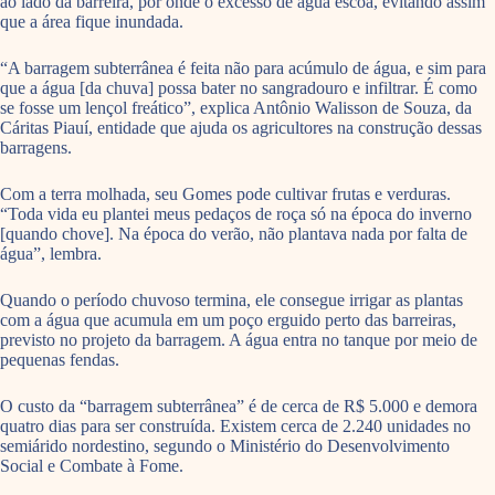
ao lado da barreira, por onde o excesso de água escoa, evitando assim
que a área fique inundada.
“A barragem subterrânea é feita não para acúmulo de água, e sim para
que a água [da chuva] possa bater no sangradouro e infiltrar. É como
se fosse um lençol freático”, explica Antônio Walisson de Souza, da
Cáritas Piauí, entidade que ajuda os agricultores na construção dessas
barragens.
Com a terra molhada, seu Gomes pode cultivar frutas e verduras.
“Toda vida eu plantei meus pedaços de roça só na época do inverno
[quando chove]. Na época do verão, não plantava nada por falta de
água”, lembra.
Quando o período chuvoso termina, ele consegue irrigar as plantas
com a água que acumula em um poço erguido perto das barreiras,
previsto no projeto da barragem. A água entra no tanque por meio de
pequenas fendas.
O custo da “barragem subterrânea” é de cerca de R$ 5.000 e demora
quatro dias para ser construída. Existem cerca de 2.240 unidades no
semiárido nordestino, segundo o Ministério do Desenvolvimento
Social e Combate à Fome.