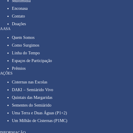
Multimídia
Enconasa
Contato
Doações
A ASA
Quem Somos
Como Surgimos
Linha do Tempo
Espaços de Participação
Prêmios
AÇÕES
Cisternas nas Escolas
DAKI – Semiárido Vivo
Quintais das Margaridas
Sementes do Semiárido
Uma Terra e Duas Águas (P1+2)
Um Milhão de Cisternas (P1MC)
INFORMAÇÃO