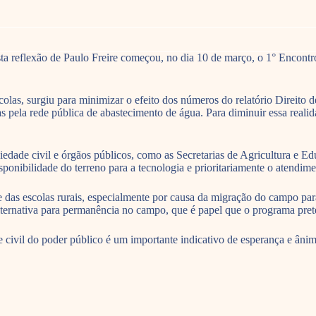
a reflexão de Paulo Freire começou, no dia 10 de março, o 1° Encontro 
colas, surgiu para minimizar o efeito dos números do relatório Direit
as pela rede pública de abastecimento de água. Para diminuir essa reali
iedade civil e órgãos públicos, como as Secretarias de Agricultura e 
disponibilidade do terreno para a tecnologia e prioritariamente o atendi
 das escolas rurais, especialmente por causa da migração do campo par
ternativa para permanência no campo, que é papel que o programa pret
ivil do poder público é um importante indicativo de esperança e ânimo