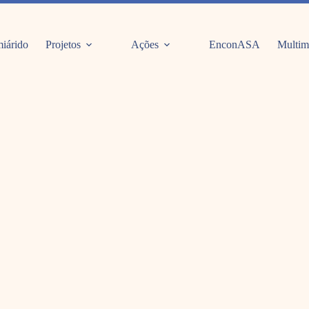
iárido
Projetos
Ações
EnconASA
Multim