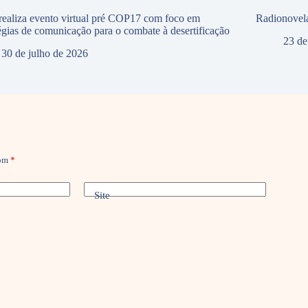
ealiza evento virtual pré COP17 com foco em
Radionovela
tégias de comunicação para o combate à desertificação
23 de
30 de julho de 2026
com
*
Site