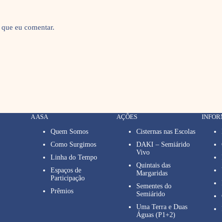
 que eu comentar.
A ASA
AÇÕES
INFO
Quem Somos
Cisternas nas Escolas
Como Surgimos
DAKI – Semiárido
Vivo
Linha do Tempo
Quintais das
Espaços de
Margaridas
Participação
Sementes do
Prêmios
Semiárido
Uma Terra e Duas
Águas (P1+2)