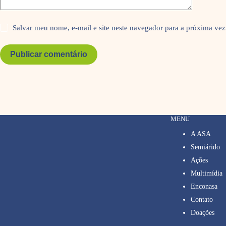
Salvar meu nome, e-mail e site neste navegador para a próxima vez
Publicar comentário
MENU
A ASA
Semiárido
Ações
Multimídia
Enconasa
Contato
Doações