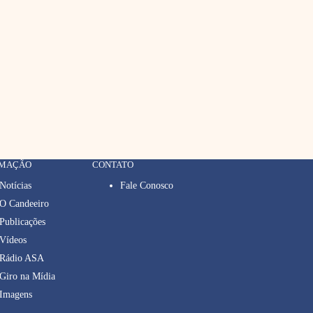
RMAÇÃO
CONTATO
Notícias
Fale Conosco
O Candeeiro
Publicações
Vídeos
Rádio ASA
Giro na Mídia
Imagens