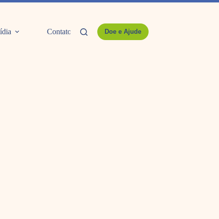
ídia
Contato
Doe e Ajude