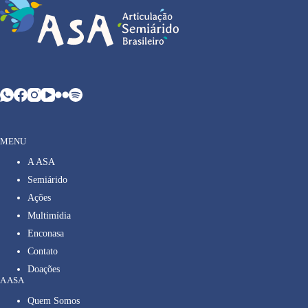
MENU
A ASA
Semiárido
Ações
Multimídia
Enconasa
Contato
Doações
A ASA
Quem Somos