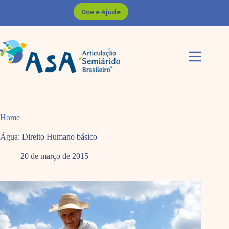
Pular
Doe e Ajude
para
o
conteúdo
Home
Água: Direito Humano básico
20 de março de 2015