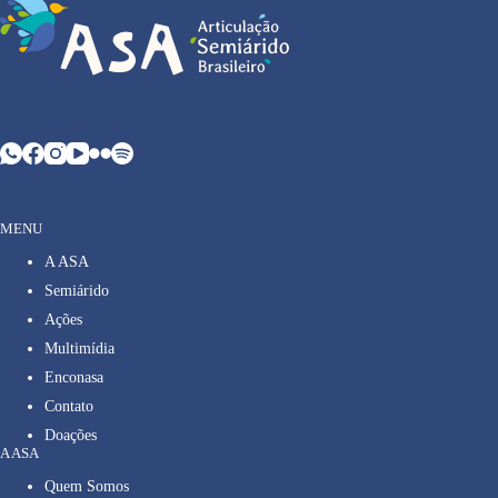
MENU
A ASA
Semiárido
Ações
Multimídia
Enconasa
Contato
Doações
A ASA
Quem Somos