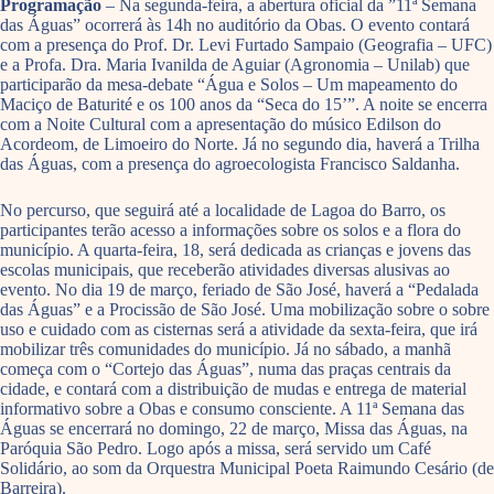
Programação
– Na segunda-feira, a abertura oficial da ”11ª Semana
das Águas” ocorrerá às 14h no auditório da Obas. O evento contará
com a presença do Prof. Dr. Levi Furtado Sampaio (Geografia – UFC)
e a Profa. Dra. Maria Ivanilda de Aguiar (Agronomia – Unilab) que
participarão da mesa-debate “Água e Solos – Um mapeamento do
Maciço de Baturité e os 100 anos da “Seca do 15’”. A noite se encerra
com a Noite Cultural com a apresentação do músico Edilson do
Acordeom, de Limoeiro do Norte. Já no segundo dia, haverá a Trilha
das Águas, com a presença do agroecologista Francisco Saldanha.
No percurso, que seguirá até a localidade de Lagoa do Barro, os
participantes terão acesso a informações sobre os solos e a flora do
município. A quarta-feira, 18, será dedicada as crianças e jovens das
escolas municipais, que receberão atividades diversas alusivas ao
evento. No dia 19 de março, feriado de São José, haverá a “Pedalada
das Águas” e a Procissão de São José. Uma mobilização sobre o sobre
uso e cuidado com as cisternas será a atividade da sexta-feira, que irá
mobilizar três comunidades do município. Já no sábado, a manhã
começa com o “Cortejo das Águas”, numa das praças centrais da
cidade, e contará com a distribuição de mudas e entrega de material
informativo sobre a Obas e consumo consciente. A 11ª Semana das
Águas se encerrará no domingo, 22 de março, Missa das Águas, na
Paróquia São Pedro. Logo após a missa, será servido um Café
Solidário, ao som da Orquestra Municipal Poeta Raimundo Cesário (de
Barreira).