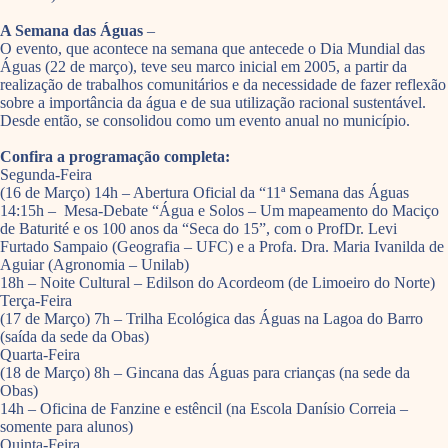
A Semana das Águas
–
O evento, que acontece na semana que antecede o Dia Mundial das
Águas (22 de março), teve seu marco inicial em 2005, a partir da
realização de trabalhos comunitários e da necessidade de fazer reflexão
sobre a importância da água e de sua utilização racional sustentável.
Desde então, se consolidou como um evento anual no município.
Confira a programação completa:
Segunda-Feira
(16 de Março) 14h – Abertura Oficial da “11ª Semana das Águas
14:15h – Mesa-Debate “Água e Solos – Um mapeamento do Maciço
de Baturité e os 100 anos da “Seca do 15”, com o ProfDr. Levi
Furtado Sampaio (Geografia – UFC) e a Profa. Dra. Maria Ivanilda de
Aguiar (Agronomia – Unilab)
18h – Noite Cultural – Edilson do Acordeom (de Limoeiro do Norte)
Terça-Feira
(17 de Março) 7h – Trilha Ecológica das Águas na Lagoa do Barro
(saída da sede da Obas)
Quarta-Feira
(18 de Março) 8h – Gincana das Águas para crianças (na sede da
Obas)
14h – Oficina de Fanzine e estêncil (na Escola Danísio Correia –
somente para alunos)
Quinta-Feira