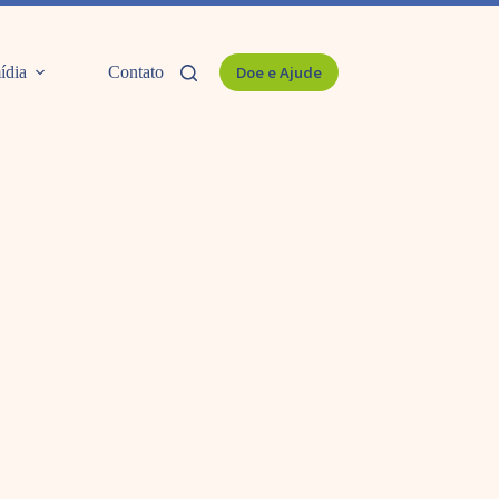
ídia
Contato
Doe e Ajude