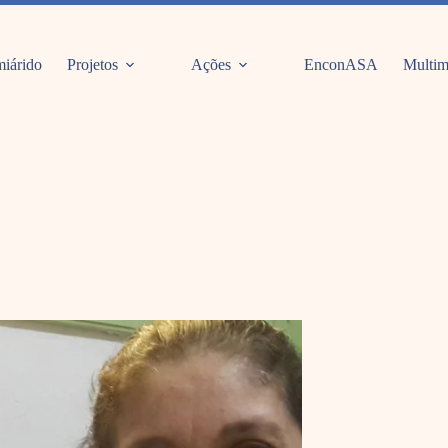
iárido
Projetos
Ações
EnconASA
Multim