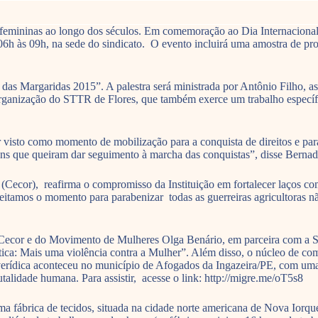
s femininas ao longo dos séculos. Em comemoração ao Dia Internacional
 06h às 09h, na sede do sindicato. O evento incluirá uma amostra de pr
das Margaridas 2015”. A palestra será ministrada por Antônio Filho, 
ganização do STTR de Flores, que também exerce um trabalho específi
visto como momento de mobilização para a conquista de direitos e para d
ens que queiram dar seguimento à marcha das conquistas”, disse Bernad
Cecor), reafirma o compromisso da Instituição em fortalecer laços com
eitamos o momento para parabenizar todas as guerreiras agricultoras nã
cor e do Movimento de Mulheres Olga Benário, em parceira com a Secr
tica: Mais uma violência contra a Mulher”. Além disso, o núcleo de 
 verídica aconteceu no município de Afogados da Ingazeira/PE, com uma
utalidade humana. Para assistir, acesse o link: http://migre.me/oT5s8
a fábrica de tecidos, situada na cidade norte americana de Nova Iorq