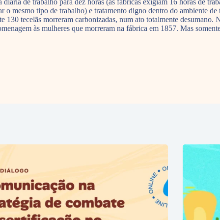
 diária de trabalho para dez horas (as fábricas exigiam 16 horas de tra
 o mesmo tipo de trabalho) e tratamento digno dentro do ambiente de t
nte 130 tecelãs morreram carbonizadas, num ato totalmente desumano. 
homenagem às mulheres que morreram na fábrica em 1857. Mas somente no