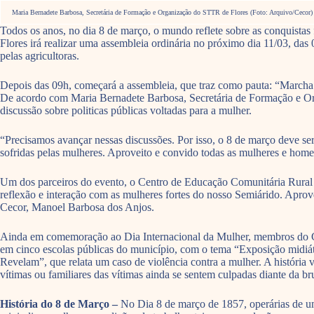
Maria Bernadete Barbosa, Secretária de Formação e Organização do STTR de Flores (Foto: Arquivo/Cecor)
Todos os anos, no dia 8 de março, o mundo reflete sobre as conquista
Flores irá realizar uma assembleia ordinária no próximo dia 11/03, das
pelas agricultoras.
Depois das 09h, começará a assembleia, que traz como pauta: “Marcha 
De acordo com Maria Bernadete Barbosa, Secretária de Formação e Or
discussão sobre politicas públicas voltadas para a mulher.
“Precisamos avançar nessas discussões. Por isso, o 8 de março deve ser 
sofridas pelas mulheres. Aproveito e convido todas as mulheres e hom
Um dos parceiros do evento, o Centro de Educação Comunitária Rural (
reflexão e interação com as mulheres fortes do nosso Semiárido. Aprov
Cecor, Manoel Barbosa dos Anjos.
Ainda em comemoração ao Dia Internacional da Mulher, membros do Ce
em cinco escolas públicas do município, com o tema “Exposição midiá
Revelam”, que relata um caso de violência contra a mulher. A história
vítimas ou familiares das vítimas ainda se sentem culpadas diante da br
História do 8 de Março –
No Dia 8 de março de 1857, operárias de um